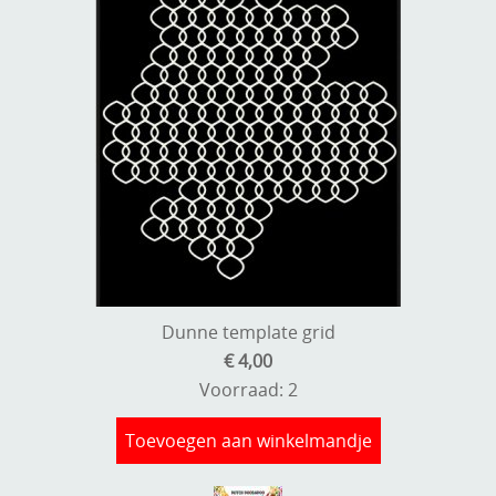
Dunne template grid
€ 4,00
Voorraad: 2
Toevoegen aan winkelmandje