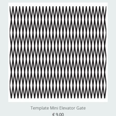
A, ja, op is op
Algemene voorwaarden
Aanbiedingen
Verzend - en verpakkingsk
Andere
Mijn account
Boeken en magazines
Info
Dies om te stansen
DVD-CD
Anders creatief
Embossen
Gastenboek
Handige extra's
Hechtingsmaterialen
Hout , MDF, kartonmateriaal, steen
Template Mini Elevator Gate
Kleurmateriaal-tekenmateriaal
€ 9,00