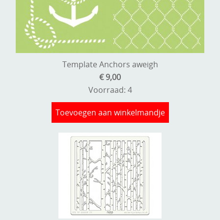
Template Anchors aweigh
€ 9,00
Voorraad: 4
Toevoegen aan winkelmandje