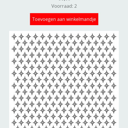
Voorraad: 2
Kneedmateriaal
Knipvellen
Toevoegen aan winkelmandje
Leuke versieringen
Merken
Netjes opbergen
Papier en karton
Ponsen
Ribbelaar
Snijmaterialen
Speciaal papier
Stans machine en embossing machines