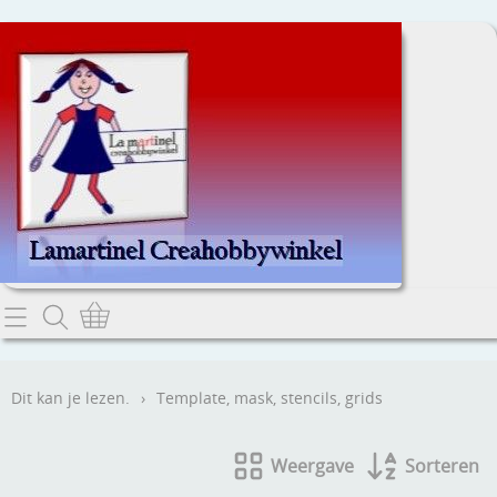
Home
Dit kan je lezen.
Dit kan je lezen.
›
Template, mask, stencils, grids
Contact
Weergave
Sorteren
Webwinkel