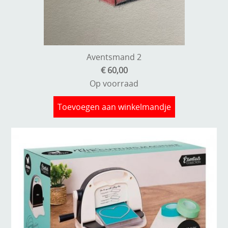
Kneedmateriaal
Knipvellen
Leuke versieringen
Aventsmand 2
€ 60,00
Merken
Op voorraad
Netjes opbergen
Toevoegen aan winkelmandje
Papier en karton
Ponsen
Ribbelaar
Snijmaterialen
Speciaal papier
Stans machine en embossing machines