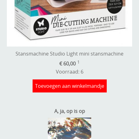
Stempels en zo
Template, mask, stencils, grids
Wat nog, een creatief kijkje
Stansmachine Studio Light mini stansmachine
1
€ 60,00
Voorraad: 6
Toevoegen aan winkelmandje
A, ja, op is op