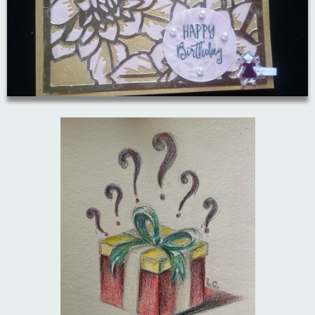
A, ja, op is op
Algemene voorwaarden
Aanbiedingen
Verzend - en verpakkingsk
Andere
Mijn account
Boeken en magazines
Info
Dies om te stansen
DVD-CD
Anders creatief
Embossen
Gastenboek
Handige extra's
Hechtingsmaterialen
Hout , MDF, kartonmateriaal, steen
Kleurmateriaal-tekenmateriaal