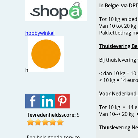
In België via D
Tot 10 kg en bed
Van 10 tot 20 kg
Pakketbedrag mee
hobbywinkel
Thuislevering Bel
Bij thuislevering
h
< dan 10 kg = 10
< 10 kg = 14 eur
Voor Nederland 
Tot 10 kg = 14 
Van 10--> 20 kg 
Tevredenheidsscore:
5
Thuislevering N
Een hele goede service