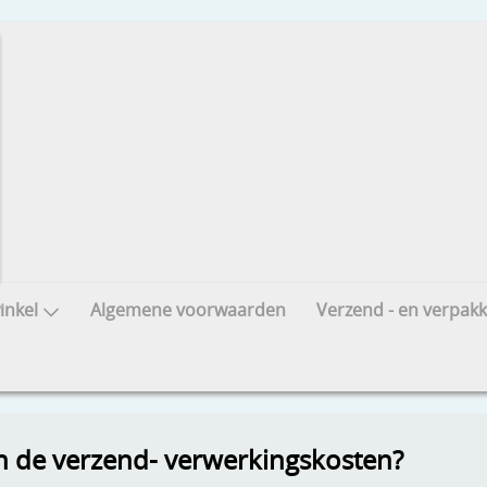
nkel
Algemene voorwaarden
Verzend - en verpakk
jn de verzend- verwerkingskosten?