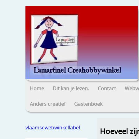
Home
Dit kan je lezen.
Contact
Webwi
Anders creatief
Gastenboek
vlaamsewebwinkellabel
Hoeveel zi