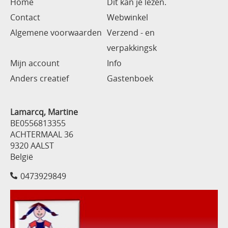
Home
Dit kan je lezen.
Contact
Webwinkel
Algemene voorwaarden
Verzend - en
verpakkingsk
Mijn account
Info
Anders creatief
Gastenboek
Lamarcq, Martine
BE0556813355
ACHTERMAAL 36
9320 AALST
België
0473929849