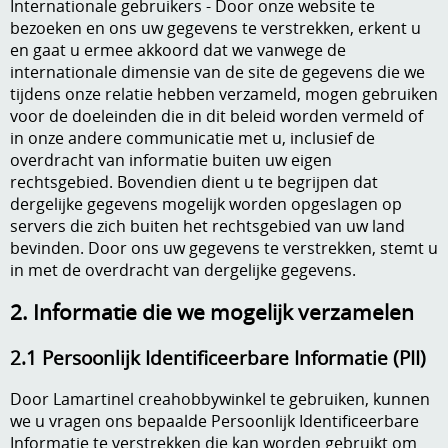
Internationale gebruikers - Door onze website te
Kneedmateriaal
bezoeken en ons uw gegevens te verstrekken, erkent u
en gaat u ermee akkoord dat we vanwege de
Knipvellen
internationale dimensie van de site de gegevens die we
tijdens onze relatie hebben verzameld, mogen gebruiken
Leuke versieringen
voor de doeleinden die in dit beleid worden vermeld of
in onze andere communicatie met u, inclusief de
Merken
overdracht van informatie buiten uw eigen
rechtsgebied. Bovendien dient u te begrijpen dat
Netjes opbergen
dergelijke gegevens mogelijk worden opgeslagen op
Papier en karton
servers die zich buiten het rechtsgebied van uw land
bevinden. Door ons uw gegevens te verstrekken, stemt u
Ponsen
in met de overdracht van dergelijke gegevens.
Ribbelaar
2. Informatie die we mogelijk verzamelen
Snijmaterialen
2.1 Persoonlijk Identificeerbare Informatie (PII)
Speciaal papier
Door Lamartinel creahobbywinkel te gebruiken, kunnen
we u vragen ons bepaalde Persoonlijk Identificeerbare
Stans machine en embossing machines
Informatie te verstrekken die kan worden gebruikt om