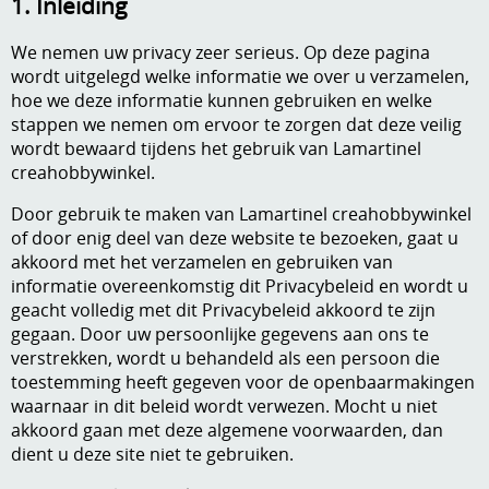
1. Inleiding
A, ja, op is op
Algemene voorwaarden
We nemen uw privacy zeer serieus. Op deze pagina
wordt uitgelegd welke informatie we over u verzamelen,
Aanbiedingen
Verzend - en verpakkingsk
hoe we deze informatie kunnen gebruiken en welke
Andere
stappen we nemen om ervoor te zorgen dat deze veilig
wordt bewaard tijdens het gebruik van Lamartinel
Mijn account
Boeken en magazines
creahobbywinkel.
Info
Dies om te stansen
Door gebruik te maken van Lamartinel creahobbywinkel
of door enig deel van deze website te bezoeken, gaat u
DVD-CD
Anders creatief
akkoord met het verzamelen en gebruiken van
informatie overeenkomstig dit Privacybeleid en wordt u
Embossen
geacht volledig met dit Privacybeleid akkoord te zijn
Gastenboek
gegaan. Door uw persoonlijke gegevens aan ons te
Handige extra's
verstrekken, wordt u behandeld als een persoon die
toestemming heeft gegeven voor de openbaarmakingen
Hechtingsmaterialen
waarnaar in dit beleid wordt verwezen. Mocht u niet
Hout , MDF, kartonmateriaal, steen
akkoord gaan met deze algemene voorwaarden, dan
dient u deze site niet te gebruiken.
Kleurmateriaal-tekenmateriaal