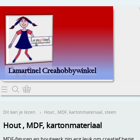
Home
Dit kan je lezen.
Dit kan je lezen.
›
Hout , MDF, kartonmateriaal, steen
Contact
Hout , MDF, kartonmateriaal
Webwinkel
MDF-figuren en houtwerk zijn erg leuk om creatief bezig