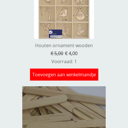
Kneedmateriaal
Knipvellen
Leuke versieringen
Merken
Houten ornament wooden
Netjes opbergen
€ 5,00
€ 4,00
Voorraad: 1
Papier en karton
Toevoegen aan winkelmandje
Ponsen
Ribbelaar
Snijmaterialen
Speciaal papier
Stans machine en embossing machines