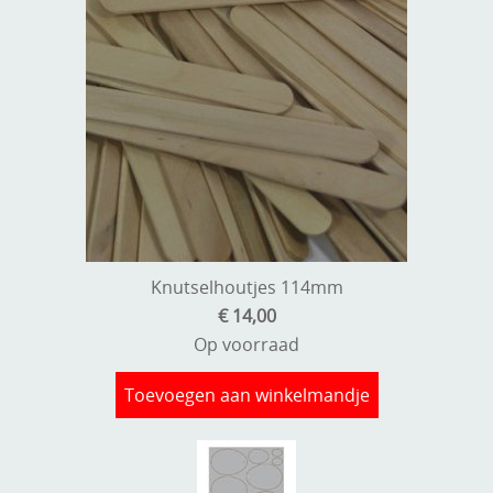
Stempels en zo
Template, mask, stencils, grids
Wat nog, een creatief kijkje
Knutselhoutjes 114mm
€ 14,00
Op voorraad
Toevoegen aan winkelmandje