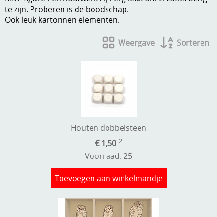
te zijn. Proberen is de boodschap.
A, ja, op is op
Algemene voorwaarden
Ook leuk kartonnen elementen.
Aanbiedingen
Verzend - en verpakkingsk
Weergave
Sorteren
Andere
Mijn account
Boeken en magazines
Info
Dies om te stansen
DVD-CD
Anders creatief
Houten dobbelsteen
Embossen
Gastenboek
2
€ 1,50
Handige extra's
Voorraad: 25
Hechtingsmaterialen
Toevoegen aan winkelmandje
Hout , MDF, kartonmateriaal, steen
Kleurmateriaal-tekenmateriaal