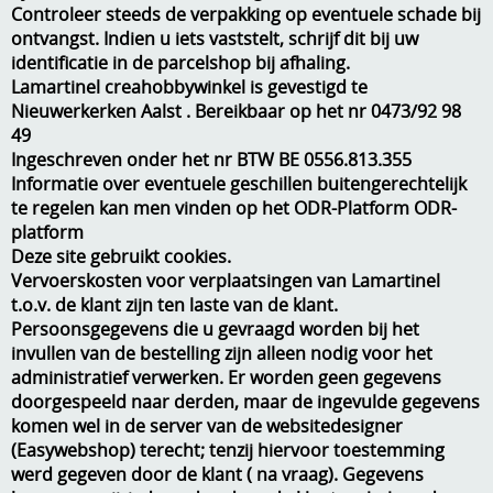
Controleer steeds de verpakking op eventuele schade bij
Stempels en zo
ontvangst. Indien u iets vaststelt, schrijf dit bij uw
Template, mask, stencils, grids
identificatie in de parcelshop bij afhaling.
Lamartinel creahobbywinkel is gevestigd te
Wat nog, een creatief kijkje
Nieuwerkerken Aalst . Bereikbaar op het nr 0473/92 98
49
Ingeschreven onder het nr BTW BE 0556.813.355
Informatie over eventuele geschillen buitengerechtelijk
te regelen kan men vinden op het ODR-Platform ODR-
platform
Deze site gebruikt cookies.
Vervoerskosten voor verplaatsingen van Lamartinel
t.o.v. de klant zijn ten laste van de klant.
Persoonsgegevens die u gevraagd worden bij het
invullen van de bestelling zijn alleen nodig voor het
administratief verwerken. Er worden geen gegevens
doorgespeeld naar derden, maar de ingevulde gegevens
komen wel in de server van de websitedesigner
(Easywebshop) terecht; tenzij hiervoor toestemming
werd gegeven door de klant ( na vraag). Gegevens