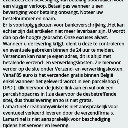
een vlugger verloop. Betaal pas wanneer u een
Kneedmateriaal
bevestiging voor betaling ontvangt. Noteer uw
Knipvellen
bestelnummer en naam.
Er is voorlopig gekozen voor bankoverschrijving .Het kan
Leuke versieringen
echter zijn dat artikelen niet meer leverbaar zijn. U wordt
dan op de hoogte gebracht. Onze excuses alvast.
Merken
Wanneer u de levering krijgt, dient u deze te controleren
en eventuele gebreken binnen de 24 uur te melden.
Netjes opbergen
Verzenden kan naar je eigen adres, dit is altijd met
betalende verzend- en verwerkingskosten. Zie hiervoor
Papier en karton
verder op de site onder Verzend- en verwerkingskosten.
Vanaf 85 euro is het verzenden gratis binnen België
Ponsen
enkel wanneer het geleverd wordt in een parcelshop (
Ribbelaar
DPD ). klik hiervoor de juiste link aan en vul ook een
parcelshopadres in ( zie daarvoor de desbetreffende
Snijmaterialen
site), dus thuislevering en zo is niet gratis.
Lamartinel creahobbywinkel is niet aansprakelijk voor
Speciaal papier
eventueel verkeerd leveren door de verzendfirma's.
Lamartinel is niet aansprakelijk voor beschadiging
Stans machine en embossing machines
tijdens het vervoer en levering.