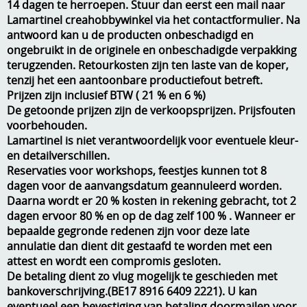
14 dagen te herroepen. Stuur dan eerst een mail naar
Lamartinel creahobbywinkel via het contactformulier. Na
A, ja, op is op
Algemene voorwaarden
antwoord kan u de producten onbeschadigd en
Aanbiedingen
ongebruikt in de originele en onbeschadigde verpakking
Verzend - en verpakkingsk
terugzenden. Retourkosten zijn ten laste van de koper,
Andere
tenzij het een aantoonbare productiefout betreft.
Mijn account
Prijzen zijn inclusief BTW ( 21 % en 6 %)
Boeken en magazines
De getoonde prijzen zijn de verkoopsprijzen. Prijsfouten
voorbehouden.
Info
Dies om te stansen
Lamartinel is niet verantwoordelijk voor eventuele kleur-
en detailverschillen.
DVD-CD
Anders creatief
Reservaties voor workshops, feestjes kunnen tot 8
dagen voor de aanvangsdatum geannuleerd worden.
Embossen
Gastenboek
Daarna wordt er 20 % kosten in rekening gebracht, tot 2
Handige extra's
dagen ervoor 80 % en op de dag zelf 100 % . Wanneer er
bepaalde gegronde redenen zijn voor deze late
Hechtingsmaterialen
annulatie dan dient dit gestaafd te worden met een
attest en wordt een compromis gesloten.
Hout , MDF, kartonmateriaal, steen
De betaling dient zo vlug mogelijk te geschieden met
bankoverschrijving.(BE17 8916 6409 2221). U kan
Kleurmateriaal-tekenmateriaal
eventueel een bevestiging van betaling doormailen voor