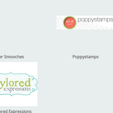
er Smooches
Poppystamps
ored Expressions