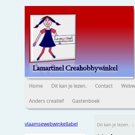
Home
Dit kan je lezen.
Contact
Webwi
Anders creatief
Gastenboek
vlaamsewebwinkellabel
Dit kan je lezen.
›