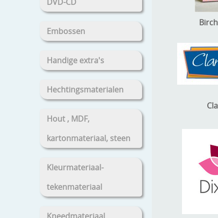
DVD-CD
Birch
Embossen
Handige extra's
Hechtingsmaterialen
Cl
Hout , MDF,
kartonmateriaal, steen
Kleurmateriaal-
tekenmateriaal
Kneedmateriaal