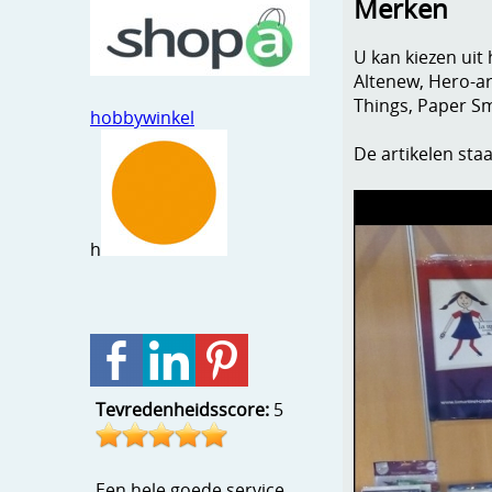
Merken
U kan kiezen uit
Altenew, Hero-ar
Things, Paper S
hobbywinkel
De artikelen sta
h
Tevredenheidsscore:
5
Een hele goede service