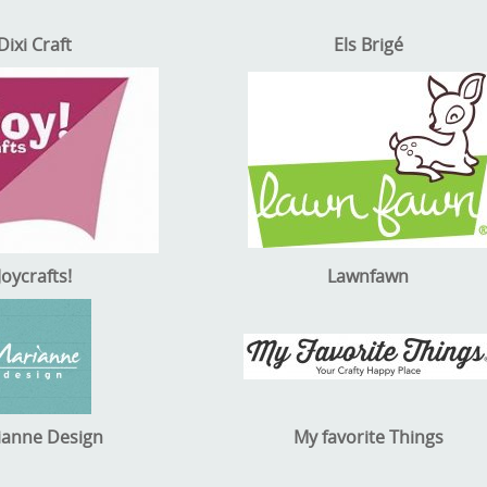
Dixi Craft
Els Brigé
Joycrafts!
Lawnfawn
ianne Design
My favorite Things