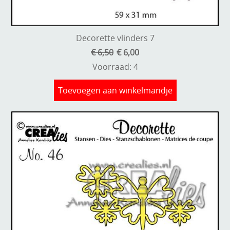
Stempels en zo
Template, mask, stencils, grids
Decorette vlinders 7
Wat nog, een creatief kijkje
€ 6,50
€ 6,00
Voorraad: 4
Toevoegen aan winkelmandje