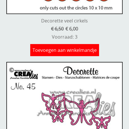
Kneedmateriaal
Knipvellen
Decorette veel cirkels
€ 6,50
€ 6,00
Leuke versieringen
Voorraad: 3
Merken
Toevoegen aan winkelmandje
Netjes opbergen
Papier en karton
Ponsen
Ribbelaar
Snijmaterialen
Speciaal papier
Stans machine en embossing machines