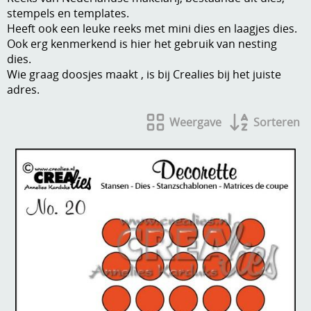
stempels en templates.
A, ja, op is op
Algemene voorwaarden
Heeft ook een leuke reeks met mini dies en laagjes dies.
Ook erg kenmerkend is hier het gebruik van nesting
Aanbiedingen
dies.
Verzend - en verpakkingsk
Wie graag doosjes maakt , is bij Crealies bij het juiste
Andere
adres.
Mijn account
Boeken en magazines
Weergave
Sorteren
Info
Dies om te stansen
DVD-CD
Anders creatief
Embossen
Gastenboek
Handige extra's
Hechtingsmaterialen
Hout , MDF, kartonmateriaal, steen
Kleurmateriaal-tekenmateriaal