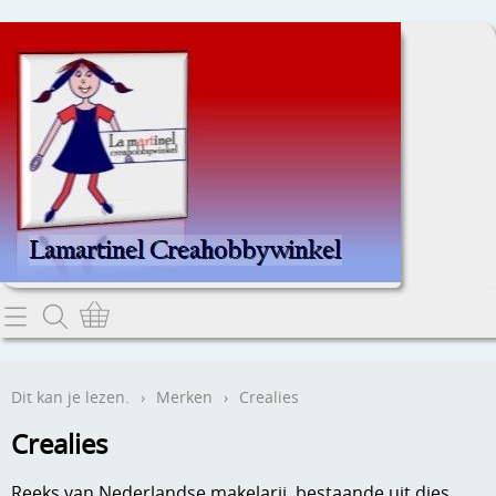
Home
Dit kan je lezen.
Dit kan je lezen.
›
Merken
›
Crealies
Contact
Crealies
Webwinkel
Reeks van Nederlandse makelarij, bestaande uit dies,