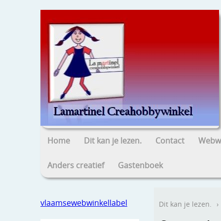
Home
Dit kan je lezen.
Contact
Webwi
Anders creatief
Gastenboek
vlaamsewebwinkellabel
Dit kan je lezen.
›