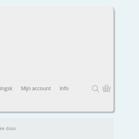
ingsk
Mijn account
Info
fee doos