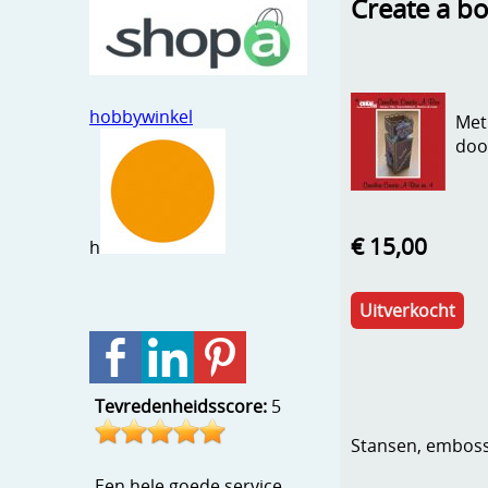
Create a bo
hobbywinkel
Met
doo
€ 15,00
h
Uitverkocht
Tevredenheidsscore:
5
Stansen, embosse
Een hele goede service