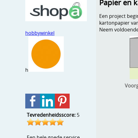
Papier en 
Een project begin
kartonpapier va
Neem voldoende t
hobbywinkel
h
Voorg
Tevredenheidsscore:
5
Een hele goede service