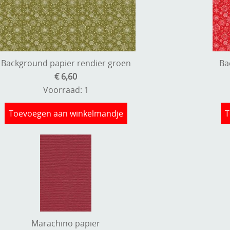
Background papier rendier groen
Ba
€ 6,60
Voorraad: 1
Toevoegen aan winkelmandje
T
Marachino papier