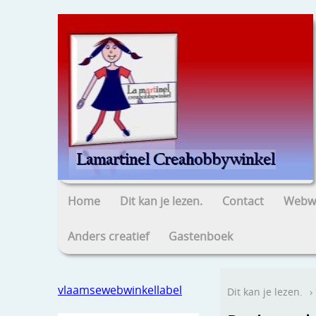
Home
Dit kan je lezen.
Contact
Webwi
Anders creatief
Gastenboek
vlaamsewebwinkellabel
Dit kan je lezen.
›