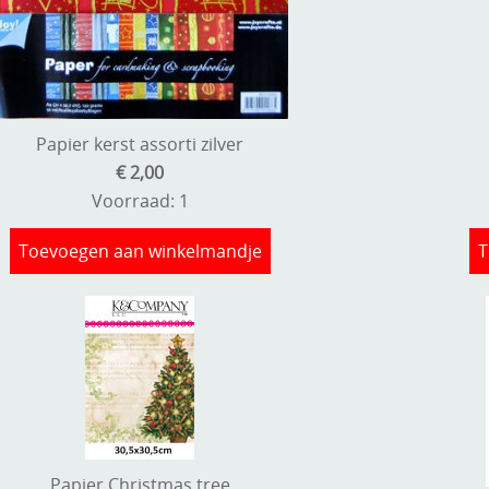
Papier kerst assorti zilver
€ 2,00
Voorraad: 1
Toevoegen aan winkelmandje
T
Papier Christmas tree