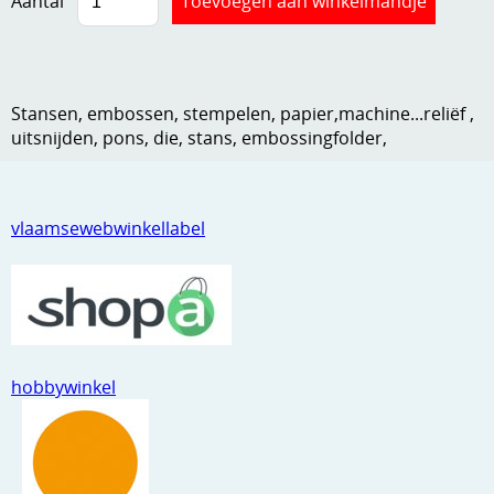
Aantal
Kneedmateriaal
Knipvellen
Stansen, embossen, stempelen, papier,machine...reliëf ,
Leuke versieringen
uitsnijden, pons, die, stans, embossingfolder,
Merken
Netjes opbergen
vlaamsewebwinkellabel
Papier en karton
Ponsen
Ribbelaar
Snijmaterialen
hobbywinkel
Speciaal papier
Stans machine en embossing machines