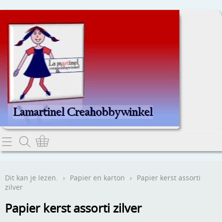
Home
Dit kan je lezen.
Dit kan je lezen.
›
Papier en karton
›
Papier kerst assorti
zilver
Contact
Papier kerst assorti zilver
Webwinkel