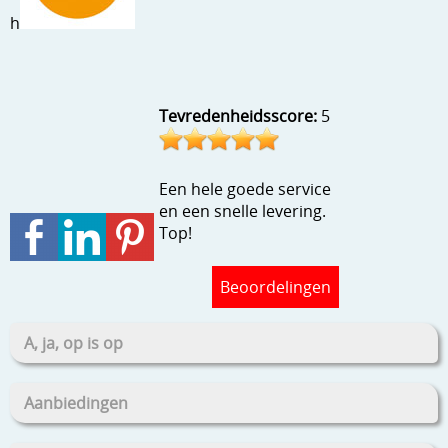
Stempels en zo
h
Template, mask, stencils, grids
Wat nog, een creatief kijkje
Tevredenheidsscore:
5
Een hele goede service
en een snelle levering.
Top!
Beoordelingen
A, ja, op is op
Aanbiedingen