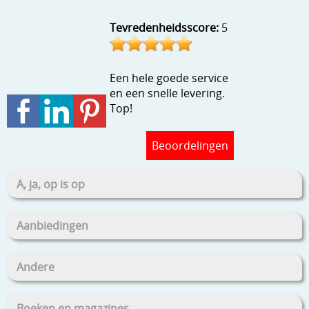
Stempels en zo
Tevredenheidsscore:
5
Template, mask, stencils, grids
Wat nog, een creatief kijkje
Een hele goede service
en een snelle levering.
Top!
Beoordelingen
A, ja, op is op
Aanbiedingen
Andere
Boeken en magazines