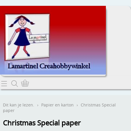
Home
Dit kan je lezen.
Dit kan je lezen.
›
Papier en karton
›
Christmas Special
paper
Contact
Christmas Special paper
Webwinkel