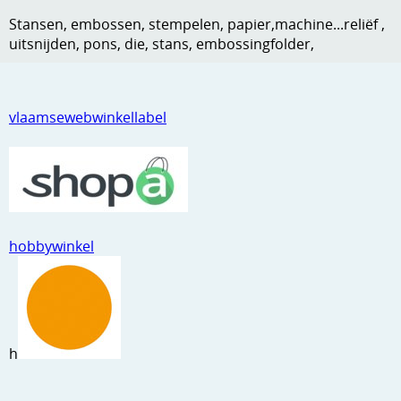
Kneedmateriaal
Stansen, embossen, stempelen, papier,machine...reliëf ,
uitsnijden, pons, die, stans, embossingfolder,
Knipvellen
Leuke versieringen
vlaamsewebwinkellabel
Merken
Netjes opbergen
Papier en karton
Ponsen
hobbywinkel
Ribbelaar
Snijmaterialen
Speciaal papier
h
Stans machine en embossing machines