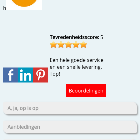
Stempels en zo
h
Template, mask, stencils, grids
Wat nog, een creatief kijkje
Tevredenheidsscore:
5
Een hele goede service
en een snelle levering.
Top!
Beoordelingen
A, ja, op is op
Aanbiedingen