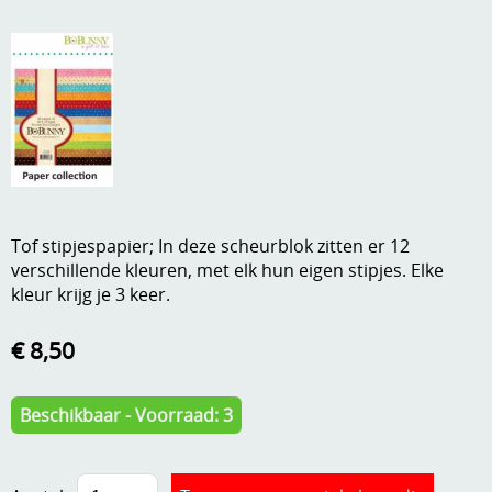
A, ja, op is op
Algemene voorwaarden
Aanbiedingen
Verzend - en verpakkingsk
Andere
Mijn account
Boeken en magazines
Info
Dies om te stansen
Tof stipjespapier; In deze scheurblok zitten er 12
DVD-CD
Anders creatief
verschillende kleuren, met elk hun eigen stipjes. Elke
kleur krijg je 3 keer.
Embossen
Gastenboek
Handige extra's
€ 8,50
Hechtingsmaterialen
Beschikbaar - Voorraad: 3
Hout , MDF, kartonmateriaal, steen
Kleurmateriaal-tekenmateriaal