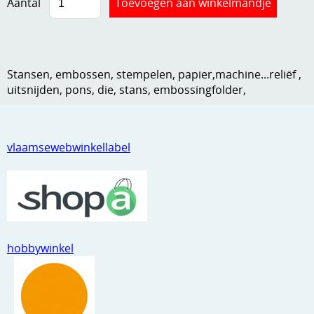
Aantal
Kneedmateriaal
Knipvellen
Leuke versieringen
Stansen, embossen, stempelen, papier,machine...reliëf ,
uitsnijden, pons, die, stans, embossingfolder,
Merken
Netjes opbergen
vlaamsewebwinkellabel
Papier en karton
Ponsen
Ribbelaar
Snijmaterialen
hobbywinkel
Speciaal papier
Stans machine en embossing machines