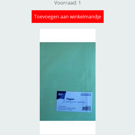
Voorraad: 1
Stempels en zo
Toevoegen aan winkelmandje
Template, mask, stencils, grids
Wat nog, een creatief kijkje