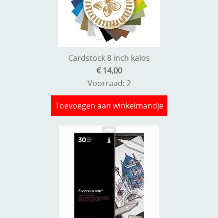
Cardstock 8 inch kalos
€ 14,00
Voorraad: 2
Toevoegen aan winkelmandje