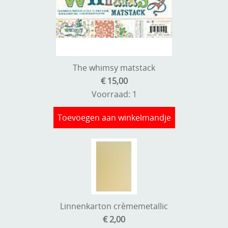
Kneedmateriaal
Knipvellen
Leuke versieringen
The whimsy matstack
Merken
€ 15,00
Netjes opbergen
Voorraad: 1
Papier en karton
Toevoegen aan winkelmandje
Ponsen
Ribbelaar
Snijmaterialen
Speciaal papier
Linnenkarton crèmemetallic
Stans machine en embossing machines
€ 2,00