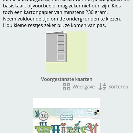
basiskaart bijvoorbeeld, mag zeker niet dun zijn. Kies
A, ja, op is op
Algemene voorwaarden
toch een kartonpapier van minstens 230 gram.
Neem voldoende tijd om de ondergronden te kiezen.
Aanbiedingen
Hou kleine restjes zeker bij, ze komen van pas.
Verzend - en verpakkingsk
Andere
Mijn account
Boeken en magazines
Info
Dies om te stansen
DVD-CD
Anders creatief
Voorgestanste kaarten
Embossen
Gastenboek
Weergave
Sorteren
Handige extra's
Hechtingsmaterialen
Hout , MDF, kartonmateriaal, steen
Kleurmateriaal-tekenmateriaal