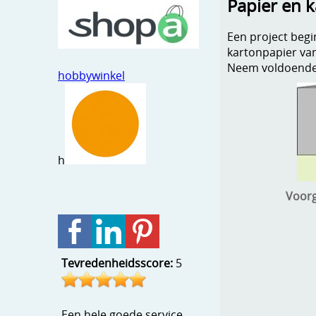
Papier en 
Een project begin
kartonpapier va
Neem voldoende t
hobbywinkel
h
Voorg
Tevredenheidsscore:
5
Een hele goede service