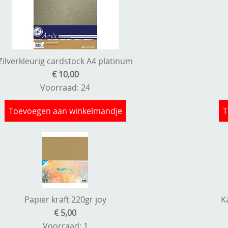
Zilverkleurig cardstock A4 platinum
€ 10,00
Voorraad: 24
Toevoegen aan winkelmandje
T
Papier kraft 220gr joy
K
€ 5,00
Voorraad: 1