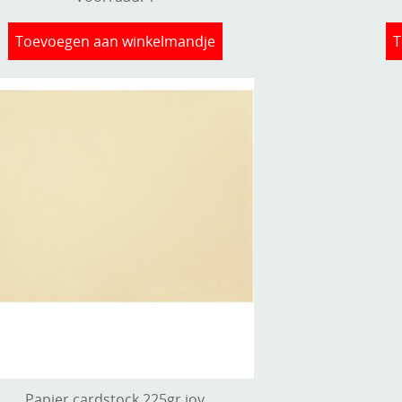
Toevoegen aan winkelmandje
T
Papier cardstock 225gr joy