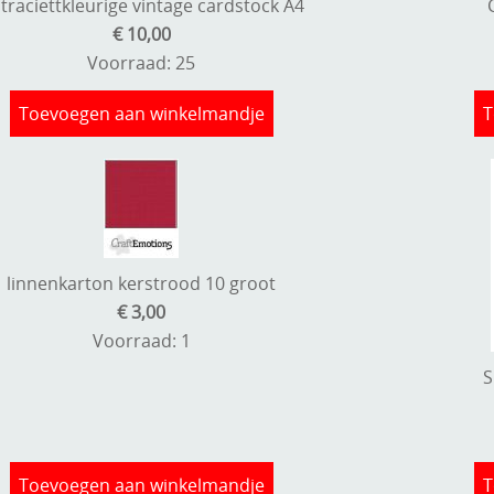
traciettkleurige vintage cardstock A4
€ 10,00
Voorraad: 25
Toevoegen aan winkelmandje
T
linnenkarton kerstrood 10 groot
€ 3,00
Voorraad: 1
S
Toevoegen aan winkelmandje
T