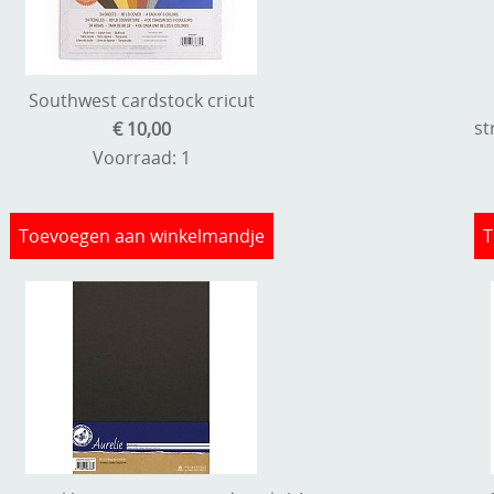
Southwest cardstock cricut
st
€ 10,00
Voorraad: 1
Toevoegen aan winkelmandje
T