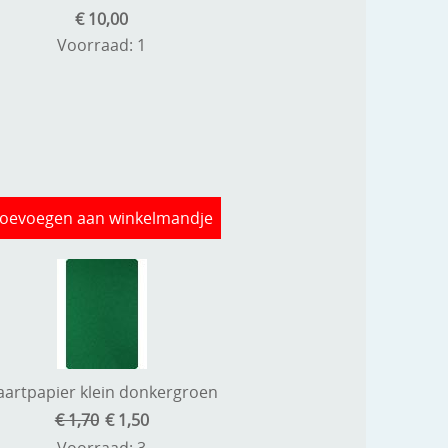
€ 10,00
Voorraad: 1
oevoegen aan winkelmandje
aartpapier klein donkergroen
€ 1,70
€ 1,50
Voorraad: 3