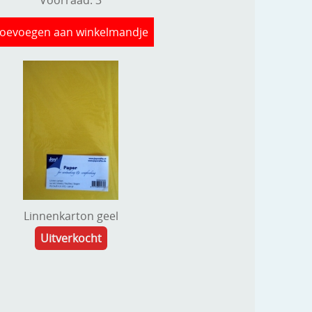
oevoegen aan winkelmandje
Linnenkarton geel
Uitverkocht