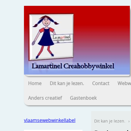
Home
Dit kan je lezen.
Contact
Webwi
Anders creatief
Gastenboek
vlaamsewebwinkellabel
Dit kan je lezen.
›