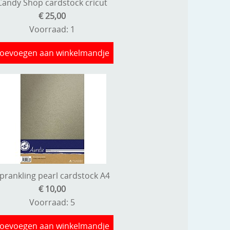
Candy Shop cardstock cricut
€ 25,00
Voorraad: 1
oevoegen aan winkelmandje
prankling pearl cardstock A4
€ 10,00
Voorraad: 5
oevoegen aan winkelmandje