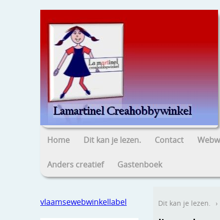
Home
Dit kan je lezen.
Contact
Webwi
Anders creatief
Gastenboek
vlaamsewebwinkellabel
Dit kan je lezen.
›