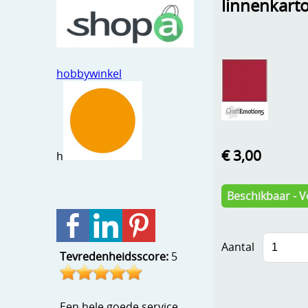
linnenkart
hobbywinkel
€ 3,00
h
Beschikbaar - V
Aantal
Tevredenheidsscore:
5
Een hele goede service