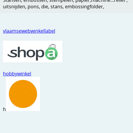
uitsnijden, pons, die, stans, embossingfolder,
Kneedmateriaal
Knipvellen
vlaamsewebwinkellabel
Leuke versieringen
Merken
Netjes opbergen
Papier en karton
hobbywinkel
Ponsen
Ribbelaar
Snijmaterialen
h
Speciaal papier
Stans machine en embossing machines