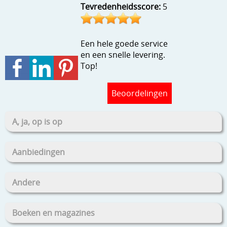
Tevredenheidsscore:
5
Stempels en zo
Template, mask, stencils, grids
Een hele goede service
Wat nog, een creatief kijkje
en een snelle levering.
Top!
Beoordelingen
A, ja, op is op
Aanbiedingen
Andere
Boeken en magazines