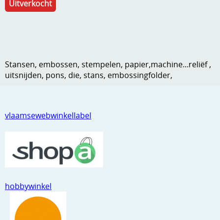
Uitverkocht
Kneedmateriaal
Knipvellen
Leuke versieringen
Stansen, embossen, stempelen, papier,machine...reliëf ,
Merken
uitsnijden, pons, die, stans, embossingfolder,
Netjes opbergen
Papier en karton
vlaamsewebwinkellabel
Ponsen
Ribbelaar
Snijmaterialen
hobbywinkel
Speciaal papier
Stans machine en embossing machines