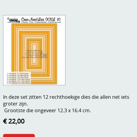
A, ja, op is op
Algemene voorwaarden
Aanbiedingen
Verzend - en verpakkingsk
Andere
Mijn account
Boeken en magazines
Info
Dies om te stansen
DVD-CD
Anders creatief
Embossen
Gastenboek
Handige extra's
In deze set zitten 12 rechthoekige dies die allen net iets
groter zijn.
Hechtingsmaterialen
Grootste die ongeveer 12.3 x 16.4 cm.
Hout , MDF, kartonmateriaal, steen
€ 22,00
Kleurmateriaal-tekenmateriaal