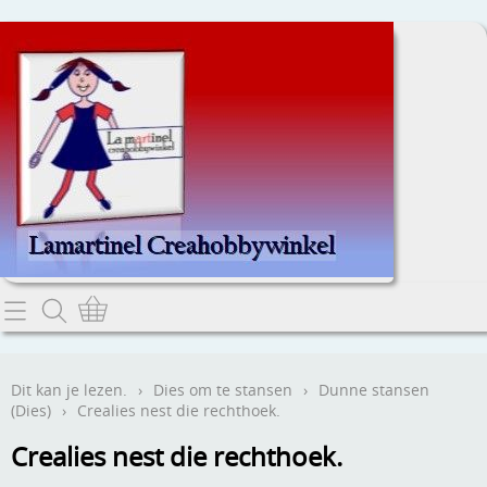
Home
Dit kan je lezen.
Dit kan je lezen.
›
Dies om te stansen
›
Dunne stansen
(Dies)
›
Crealies nest die rechthoek.
Contact
Crealies nest die rechthoek.
Webwinkel