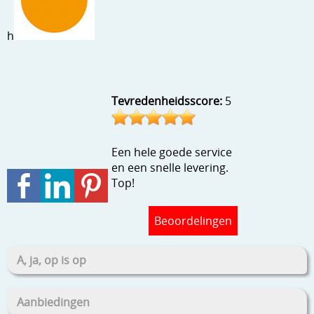
Stempels en zo
h
Template, mask, stencils, grids
Wat nog, een creatief kijkje
Tevredenheidsscore:
5
Een hele goede service
en een snelle levering.
Top!
Beoordelingen
A, ja, op is op
Aanbiedingen