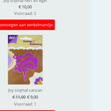
Joy snijmal hert en egel
€ 10,00
Voorraad: 2
oevoegen aan winkelmandje
Joy snijmal cancan
€ 11,00
€ 9,00
Voorraad: 1