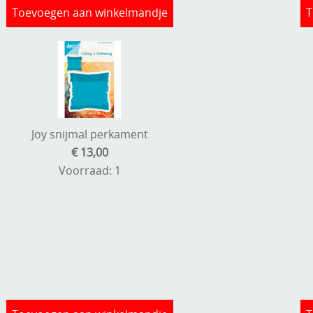
Toevoegen aan winkelmandje
T
Joy snijmal perkament
€ 13,00
Voorraad: 1