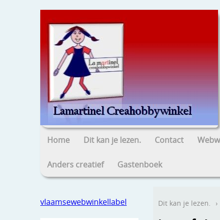
Home
Dit kan je lezen.
Contact
Webwi
Anders creatief
Gastenboek
vlaamsewebwinkellabel
Dit kan je lezen.
›