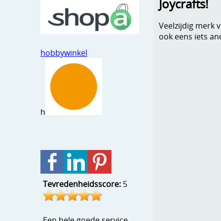
Joycrafts!
Veelzijdig merk 
ook eens iets an
hobbywinkel
h
Tevredenheidsscore:
5
Een hele goede service