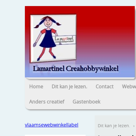
Home
Dit kan je lezen.
Contact
Webwi
Anders creatief
Gastenboek
vlaamsewebwinkellabel
Dit kan je lezen.
›