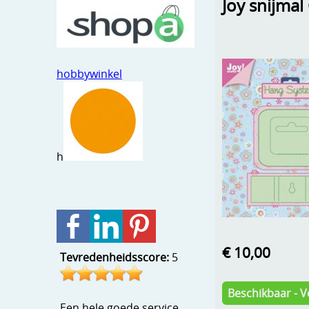
Joy snijma
hobbywinkel
h
€ 10,00
Tevredenheidsscore:
5
Beschikbaar - V
Een hele goede service