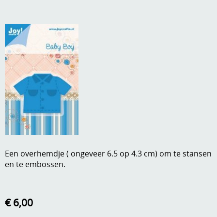
A, ja, op is op
Algemene voorwaarden
Aanbiedingen
Verzend - en verpakkingsk
Andere
Mijn account
Boeken en magazines
Info
Dies om te stansen
DVD-CD
Anders creatief
Embossen
Gastenboek
Handige extra's
Een overhemdje ( ongeveer 6.5 op 4.3 cm) om te stansen
en te embossen.
Hechtingsmaterialen
Hout , MDF, kartonmateriaal, steen
€ 6,00
Kleurmateriaal-tekenmateriaal