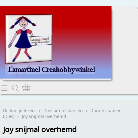
Home
Dit kan je lezen.
Dit kan je lezen.
›
Dies om te stansen
›
Dunne stansen
(Dies)
›
Joy snijmal overhemd
Contact
Joy snijmal overhemd
Webwinkel