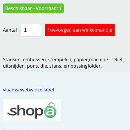
Kneedmateriaal
Beschikbaar - Voorraad: 1
Knipvellen
Aantal
Leuke versieringen
Merken
Netjes opbergen
Stansen, embossen, stempelen, papier,machine...reliëf ,
Papier en karton
uitsnijden, pons, die, stans, embossingfolder,
Ponsen
Ribbelaar
vlaamsewebwinkellabel
Snijmaterialen
Speciaal papier
Stans machine en embossing machines