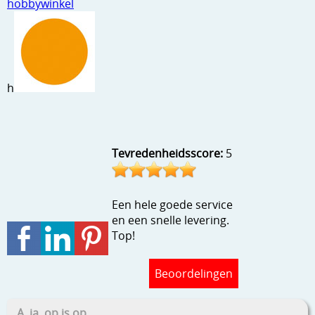
hobbywinkel
Stempels en zo
Template, mask, stencils, grids
Wat nog, een creatief kijkje
h
Tevredenheidsscore:
5
Een hele goede service
en een snelle levering.
Top!
Beoordelingen
A, ja, op is op