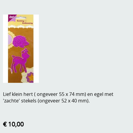
A, ja, op is op
Algemene voorwaarden
Aanbiedingen
Verzend - en verpakkingsk
Andere
Mijn account
Boeken en magazines
Info
Dies om te stansen
DVD-CD
Anders creatief
Embossen
Gastenboek
Handige extra's
Lief klein hert ( ongeveer 55 x 74 mm) en egel met
'zachte' stekels (ongeveer 52 x 40 mm).
Hechtingsmaterialen
Hout , MDF, kartonmateriaal, steen
€ 10,00
Kleurmateriaal-tekenmateriaal