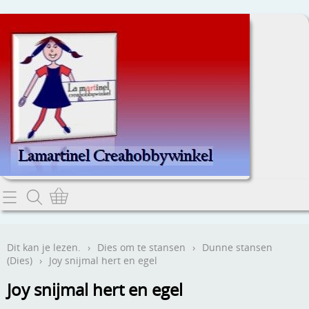
Home
Dit kan je lezen.
Dit kan je lezen.
›
Dies om te stansen
›
Dunne stansen
(Dies)
›
Joy snijmal hert en egel
Contact
Joy snijmal hert en egel
Webwinkel