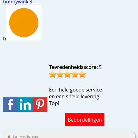
hobbywinkel
Stempels en zo
Template, mask, stencils, grids
Wat nog, een creatief kijkje
h
Tevredenheidsscore:
5
Een hele goede service
en een snelle levering.
Top!
Beoordelingen
A, ja, op is op