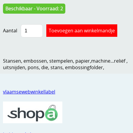
Kneedmateriaal
Beschikbaar - Voorraad: 2
Knipvellen
Aantal
Leuke versieringen
Merken
Netjes opbergen
Stansen, embossen, stempelen, papier,machine...reliëf ,
Papier en karton
uitsnijden, pons, die, stans, embossingfolder,
Ponsen
Ribbelaar
vlaamsewebwinkellabel
Snijmaterialen
Speciaal papier
Stans machine en embossing machines