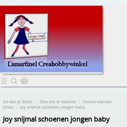
Home
Dit kan je lezen.
Dit kan je lezen.
›
Dies om te stansen
›
Dunne stansen
(Dies)
›
Joy snijmal schoenen jongen baby
Contact
Joy snijmal schoenen jongen baby
Webwinkel