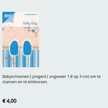
A, ja, op is op
Algemene voorwaarden
Aanbiedingen
Verzend - en verpakkingsk
Andere
Mijn account
Boeken en magazines
Info
Dies om te stansen
DVD-CD
Anders creatief
Embossen
Gastenboek
Handige extra's
Babyschoenen ( jongen) ( ongeveer 1.8 op 3 cm) om te
stansen en te embossen.
Hechtingsmaterialen
Hout , MDF, kartonmateriaal, steen
€ 4,00
Kleurmateriaal-tekenmateriaal