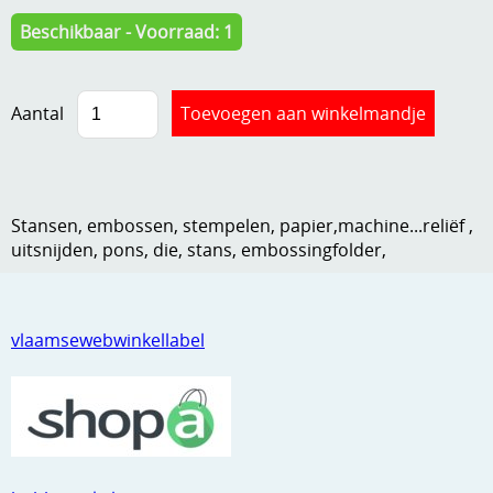
Kneedmateriaal
Beschikbaar - Voorraad: 1
Knipvellen
Aantal
Leuke versieringen
Merken
Netjes opbergen
Stansen, embossen, stempelen, papier,machine...reliëf ,
Papier en karton
uitsnijden, pons, die, stans, embossingfolder,
Ponsen
Ribbelaar
vlaamsewebwinkellabel
Snijmaterialen
Speciaal papier
Stans machine en embossing machines