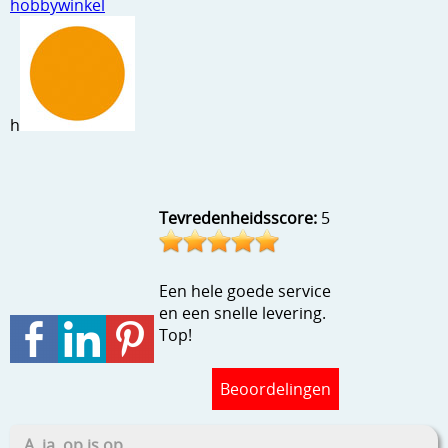
hobbywinkel
Stempels en zo
Template, mask, stencils, grids
Wat nog, een creatief kijkje
h
Tevredenheidsscore:
5
Een hele goede service
en een snelle levering.
Top!
Beoordelingen
A, ja, op is op