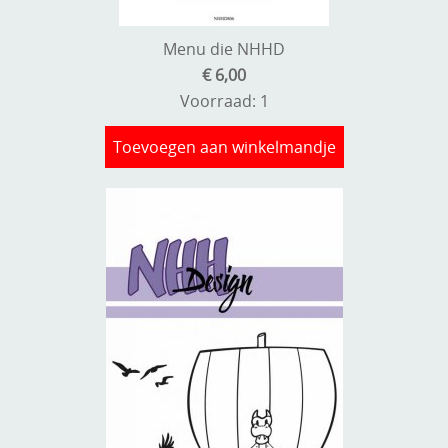
Stempels en zo
Menu die NHHD
Template, mask, stencils, grids
€ 6,00
Wat nog, een creatief kijkje
Voorraad: 1
Toevoegen aan winkelmandje