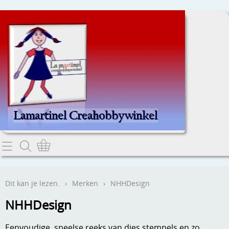
Home
Dit kan je lezen.
Dit kan je lezen.
›
Merken
›
NHHDesign
Contact
NHHDesign
Webwinkel
Eenvoudige, speelse reeks van dies stempels en zo