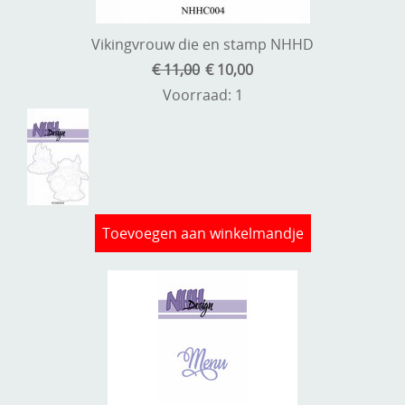
Kneedmateriaal
Vikingvrouw die en stamp NHHD
Knipvellen
€ 11,00
€ 10,00
Leuke versieringen
Voorraad: 1
Merken
Netjes opbergen
Papier en karton
Toevoegen aan winkelmandje
Ponsen
Ribbelaar
Snijmaterialen
Speciaal papier
Stans machine en embossing machines