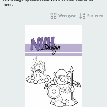
meer.
A, ja, op is op
Algemene voorwaarden
Weergave
Sorteren
Aanbiedingen
Verzend - en verpakkingsk
Andere
Mijn account
Boeken en magazines
Info
Dies om te stansen
DVD-CD
Anders creatief
Embossen
Gastenboek
Handige extra's
Hechtingsmaterialen
Hout , MDF, kartonmateriaal, steen
Kleurmateriaal-tekenmateriaal