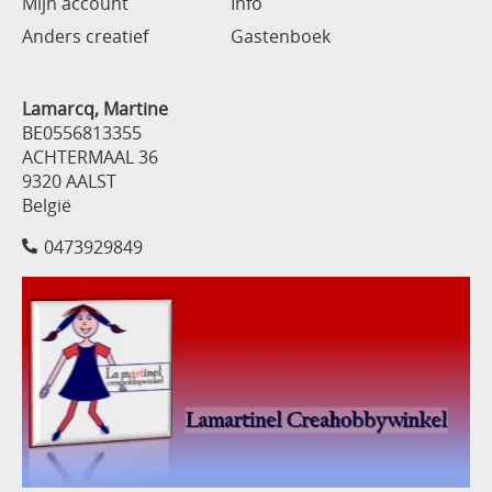
Mijn account
Info
Anders creatief
Gastenboek
Lamarcq, Martine
BE0556813355
ACHTERMAAL 36
9320 AALST
België
0473929849