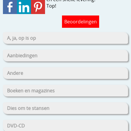
Top!
Beoordelingen
A, ja, op is op
Aanbiedingen
Andere
Boeken en magazines
Dies om te stansen
DVD-CD