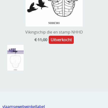
Vikingschip die en stamp NHHD
€ 11,00
Uitverkocht
vlaamsewebwinkellabel