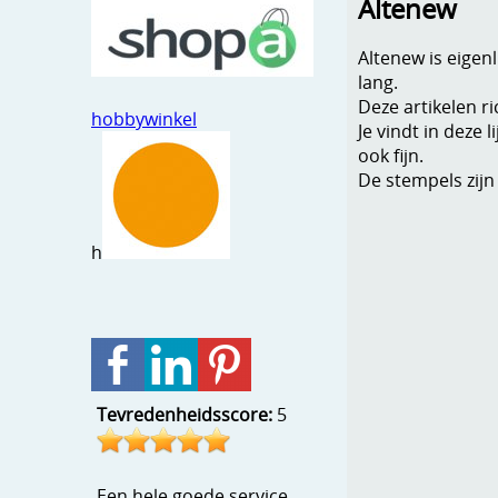
Altenew
Altenew is eigen
lang.
Deze artikelen ri
hobbywinkel
Je vindt in deze
ook fijn.
De stempels zijn
h
Tevredenheidsscore:
5
Een hele goede service