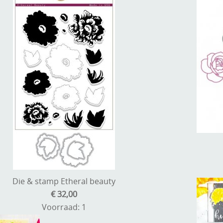
Die & stamp Etheral beauty
€ 32,00
Voorraad: 1