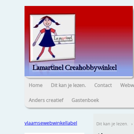
Home
Dit kan je lezen.
Contact
Webwi
Anders creatief
Gastenboek
vlaamsewebwinkellabel
Dit kan je lezen.
›