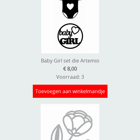
Baby Girl set die Artemio
€ 8,00
Voorraad: 3
Toevoegen aan winkelmandje