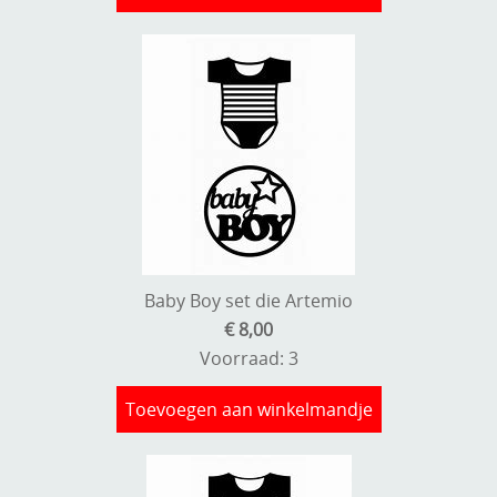
Baby Boy set die Artemio
€ 8,00
Voorraad: 3
Toevoegen aan winkelmandje