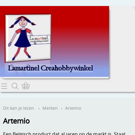
Home
Dit kan je lezen.
Dit kan je lezen.
›
Merken
›
Artemio
Contact
Artemio
Webwinkel
Een Belgisch product dat al jaren op de markt is. Staat