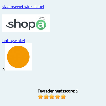
vlaamsewebwinkellabel
hobbywinkel
h
Tevredenheidsscore:
5