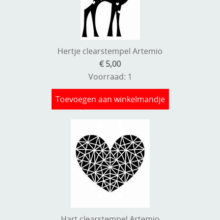
Stempels en zo
Template, mask, stencils, grids
Wat nog, een creatief kijkje
Hertje clearstempel Artemio
€ 5,00
Voorraad: 1
Toevoegen aan winkelmandje
Hart clearstempel Artemio