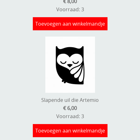
€ 8,00
Voorraad: 3
Toevoegen aan winkelmandje
Slapende uil die Artemio
€ 6,00
Voorraad: 3
Toevoegen aan winkelmandje