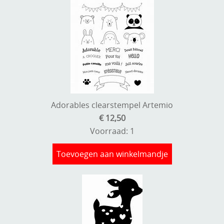
Kneedmateriaal
Knipvellen
Leuke versieringen
Merken
Netjes opbergen
Adorables clearstempel Artemio
Papier en karton
€ 12,50
Voorraad: 1
Ponsen
Ribbelaar
Toevoegen aan winkelmandje
Snijmaterialen
Speciaal papier
Stans machine en embossing machines