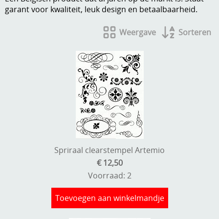
garant voor kwaliteit, leuk design en betaalbaarheid.
A, ja, op is op
Algemene voorwaarden
Weergave
Sorteren
Aanbiedingen
Verzend - en verpakkingsk
Andere
Mijn account
Boeken en magazines
Info
Dies om te stansen
DVD-CD
Anders creatief
Embossen
Gastenboek
Spriraal clearstempel Artemio
Handige extra's
€ 12,50
Hechtingsmaterialen
Voorraad: 2
Hout , MDF, kartonmateriaal, steen
Toevoegen aan winkelmandje
Kleurmateriaal-tekenmateriaal