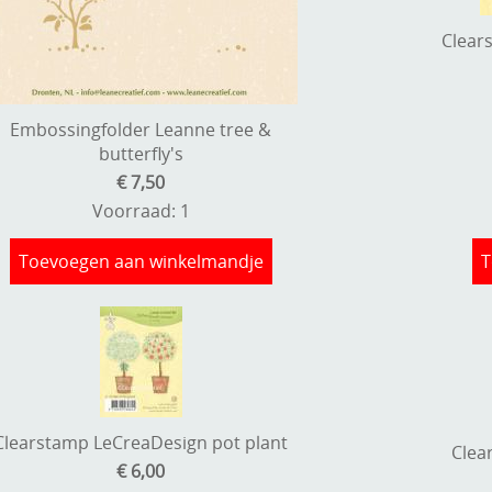
Clear
Embossingfolder Leanne tree &
butterfly's
€ 7,50
Voorraad: 1
Toevoegen aan winkelmandje
T
Clearstamp LeCreaDesign pot plant
Clea
€ 6,00