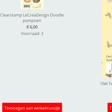
Clearstamp LeCreaDesign Doodle
pompoen
€ 6,00
Voorraad: 3
Owl T
Toevoegen aan winkelmandje
T