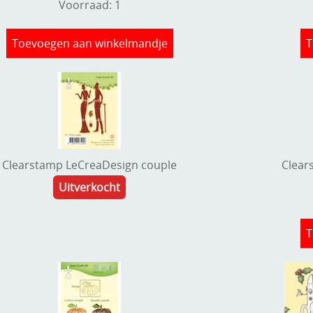
Voorraad: 1
Toevoegen aan winkelmandje
T
Clearstamp LeCreaDesign couple
Clear
Uitverkocht
T