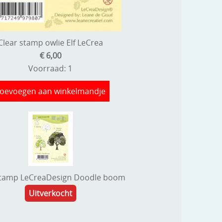
Clear stamp owlie Elf LeCrea
€ 6,00
Voorraad: 1
oevoegen aan winkelmandje
stamp LeCreaDesign Doodle boom
Uitverkocht