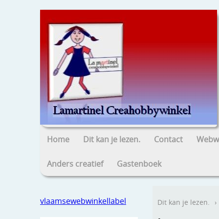
Home
Dit kan je lezen.
Contact
Webwi
Anders creatief
Gastenboek
vlaamsewebwinkellabel
Dit kan je lezen.
›