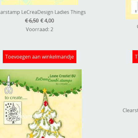
earstamp LeCreaDesign Ladies Things
€ 6,50
€ 4,00
Voorraad: 2
Toevoegen aan winkelmandje
T
Clear