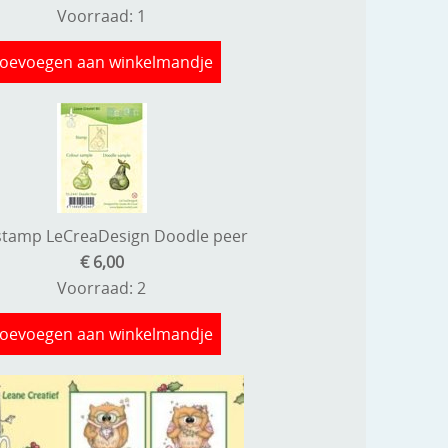
Voorraad: 1
oevoegen aan winkelmandje
stamp LeCreaDesign Doodle peer
€ 6,00
Voorraad: 2
oevoegen aan winkelmandje