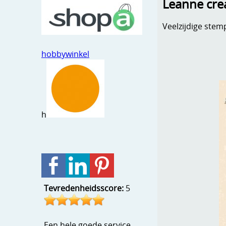
Leanne crea
Veelzijdige stem
hobbywinkel
h
Tevredenheidsscore:
5
Een hele goede service