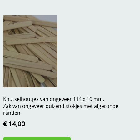
A, ja, op is op
Algemene voorwaarden
Aanbiedingen
Verzend - en verpakkingsk
Andere
Mijn account
Boeken en magazines
Info
Dies om te stansen
DVD-CD
Anders creatief
Embossen
Gastenboek
Handige extra's
Knutselhoutjes van ongeveer 114 x 10 mm.
Zak van ongeveer duizend stokjes met afgeronde
Hechtingsmaterialen
randen.
Hout , MDF, kartonmateriaal, steen
€ 14,00
Kleurmateriaal-tekenmateriaal