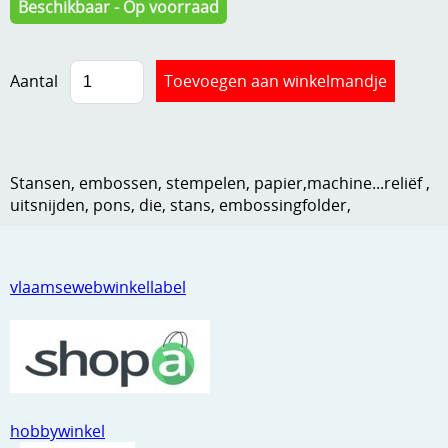
Beschikbaar - Op voorraad
Kneedmateriaal
Knipvellen
Aantal
Leuke versieringen
Merken
Stansen, embossen, stempelen, papier,machine...reliëf ,
Netjes opbergen
uitsnijden, pons, die, stans, embossingfolder,
Papier en karton
Ponsen
vlaamsewebwinkellabel
Ribbelaar
Snijmaterialen
Speciaal papier
Stans machine en embossing machines
hobbywinkel