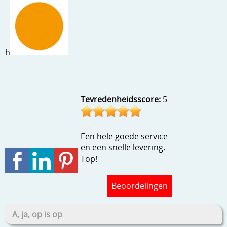
Stempels en zo
Template, mask, stencils, grids
Wat nog, een creatief kijkje
h
Tevredenheidsscore:
5
Een hele goede service
en een snelle levering.
Top!
Beoordelingen
A, ja, op is op