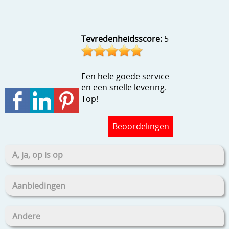
Stempels en zo
Template, mask, stencils, grids
Tevredenheidsscore:
5
Wat nog, een creatief kijkje
Een hele goede service
en een snelle levering.
Top!
Beoordelingen
A, ja, op is op
Aanbiedingen
Andere