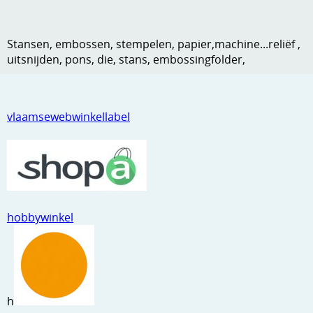
Kneedmateriaal
Stansen, embossen, stempelen, papier,machine...reliëf ,
Knipvellen
uitsnijden, pons, die, stans, embossingfolder,
Leuke versieringen
Merken
vlaamsewebwinkellabel
Netjes opbergen
Papier en karton
Ponsen
Ribbelaar
hobbywinkel
Snijmaterialen
Speciaal papier
Stans machine en embossing machines
h