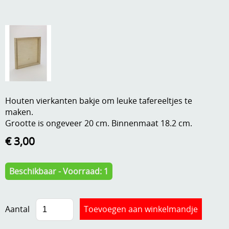
A, ja, op is op
Algemene voorwaarden
Aanbiedingen
Verzend - en verpakkingsk
Andere
Mijn account
Boeken en magazines
Info
Dies om te stansen
Houten vierkanten bakje om leuke tafereeltjes te
maken.
DVD-CD
Anders creatief
Grootte is ongeveer 20 cm. Binnenmaat 18.2 cm.
Embossen
€ 3,00
Gastenboek
Handige extra's
Beschikbaar - Voorraad: 1
Hechtingsmaterialen
Hout , MDF, kartonmateriaal, steen
Aantal
Kleurmateriaal-tekenmateriaal