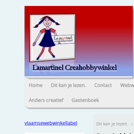
Home
Dit kan je lezen.
Contact
Webwi
Anders creatief
Gastenboek
vlaamsewebwinkellabel
Dit kan je lezen.
›