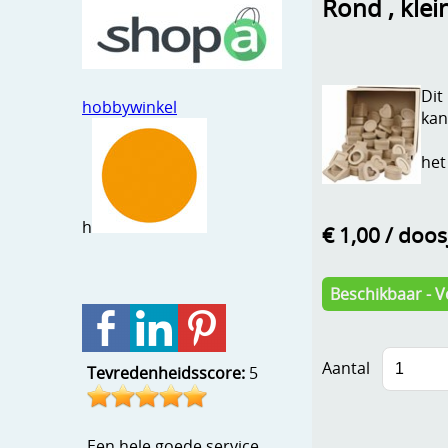
Rond , klei
Dit
hobbywinkel
kan
het
h
€ 1,00
/ doos
Beschikbaar - V
Aantal
Tevredenheidsscore:
5
Een hele goede service