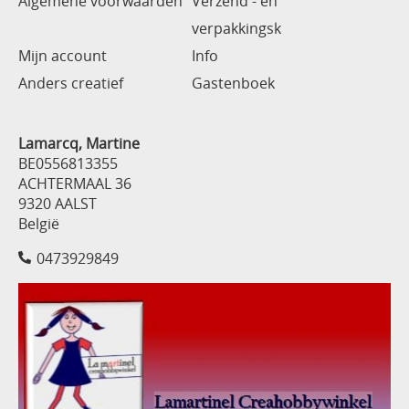
Algemene voorwaarden
Verzend - en
verpakkingsk
Mijn account
Info
Anders creatief
Gastenboek
Lamarcq, Martine
BE0556813355
ACHTERMAAL 36
9320 AALST
België
0473929849