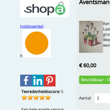
Aventsman
Kers
hobbywinkel
Laa
gro
Wie
wor
h
€ 60,00
Beschikbaar - 
Tevredenheidsscore:
5
Aantal
Een hele goede service