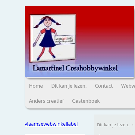
Home
Dit kan je lezen.
Contact
Webwi
Anders creatief
Gastenboek
vlaamsewebwinkellabel
Dit kan je lezen.
›