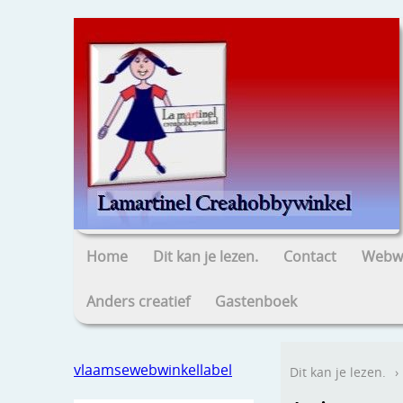
Home
Dit kan je lezen.
Contact
Webwi
Anders creatief
Gastenboek
vlaamsewebwinkellabel
Dit kan je lezen.
›