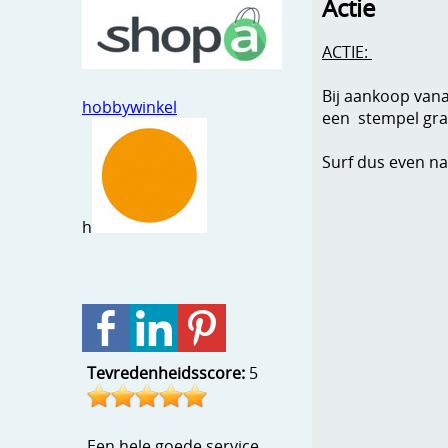
Actie
ACTIE:
Bij aankoop vana
hobbywinkel
een stempel grat
Surf dus even na
h
Tevredenheidsscore:
5
Een hele goede service