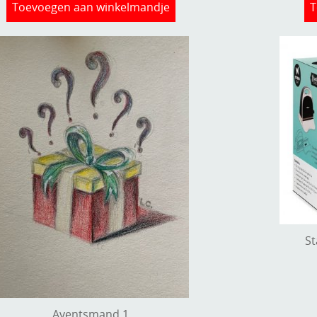
Toevoegen aan winkelmandje
T
St
Aventsmand 1