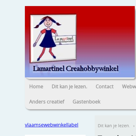
Home
Dit kan je lezen.
Contact
Webwi
Anders creatief
Gastenboek
vlaamsewebwinkellabel
Dit kan je lezen.
›