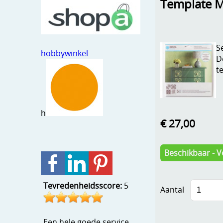
Template Ma
S
hobbywinkel
D
t
h
€ 27,00
Beschikbaar - V
Tevredenheidsscore:
5
Aantal
Een hele goede service