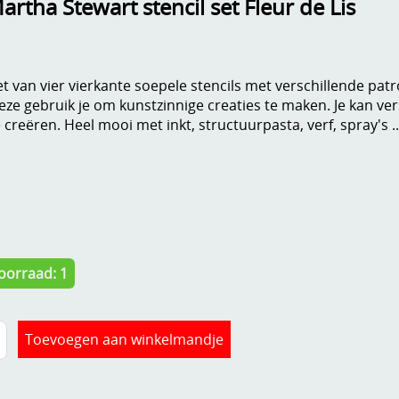
rtha Stewart stencil set Fleur de Lis
et van vier vierkante soepele stencils met verschillende pa
eze gebruik je om kunstzinnige creaties te maken. Je kan ve
e creëren. Heel mooi met inkt, structuurpasta, verf, spray's ..
oorraad: 1