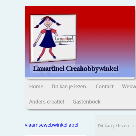
Home
Dit kan je lezen.
Contact
Webwi
Anders creatief
Gastenboek
vlaamsewebwinkellabel
Dit kan je lezen.
›