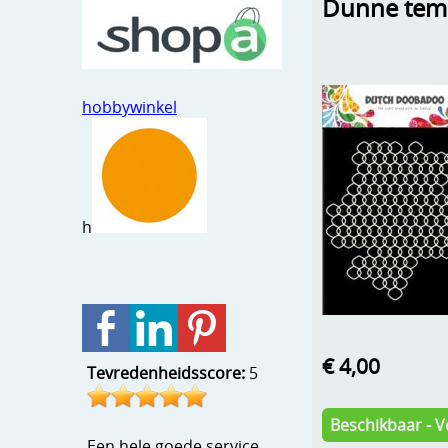
Dunne temp
hobbywinkel
h
€ 4,00
Tevredenheidsscore:
5
Beschikbaar - V
Een hele goede service