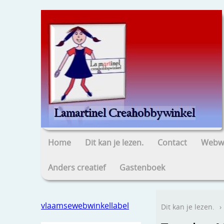
Home
Dit kan je lezen.
Contact
Webwi
Anders creatief
Gastenboek
vlaamsewebwinkellabel
Dit kan je lezen.
›