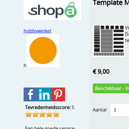
Template Mi
V
hobbywinkel
D
t
h
€ 9,00
Beschikbaar - V
Tevredenheidsscore:
5
Aantal
Een hele goede service