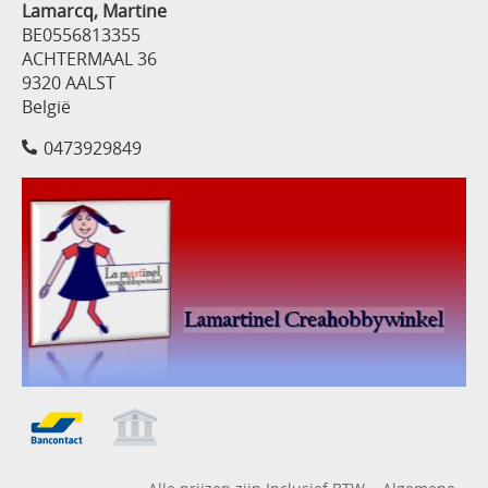
Lamarcq, Martine
BE0556813355
ACHTERMAAL 36
9320 AALST
België
0473929849