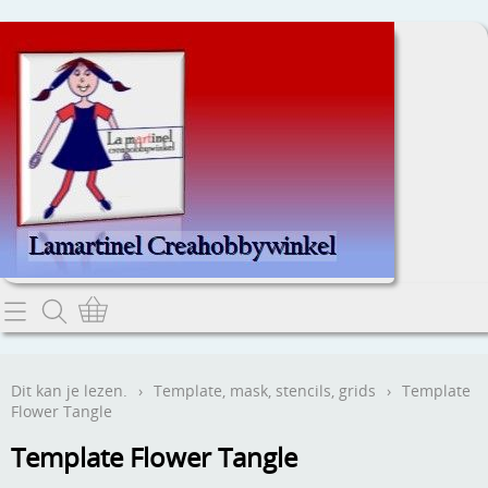
Home
Dit kan je lezen.
Dit kan je lezen.
›
Template, mask, stencils, grids
›
Template
Flower Tangle
Contact
Template Flower Tangle
Webwinkel