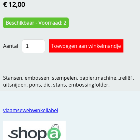
€ 12,00
Kneedmateriaal
Knipvellen
Beschikbaar - Voorraad: 2
Leuke versieringen
Merken
Aantal
Netjes opbergen
Papier en karton
Stansen, embossen, stempelen, papier,machine...reliëf ,
Ponsen
uitsnijden, pons, die, stans, embossingfolder,
Ribbelaar
Snijmaterialen
vlaamsewebwinkellabel
Speciaal papier
Stans machine en embossing machines