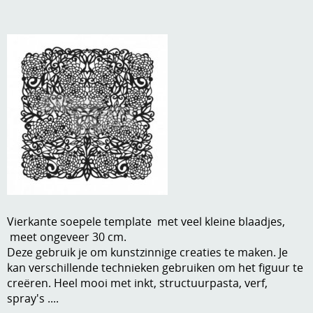
A, ja, op is op
Algemene voorwaarden
Aanbiedingen
Verzend - en verpakkingsk
Andere
Mijn account
Boeken en magazines
Info
Dies om te stansen
DVD-CD
Anders creatief
Embossen
Gastenboek
Handige extra's
Vierkante soepele template met veel kleine blaadjes,
meet ongeveer 30 cm.
Hechtingsmaterialen
Deze gebruik je om kunstzinnige creaties te maken. Je
kan verschillende technieken gebruiken om het figuur te
Hout , MDF, kartonmateriaal, steen
creëren. Heel mooi met inkt, structuurpasta, verf,
spray's ....
Kleurmateriaal-tekenmateriaal