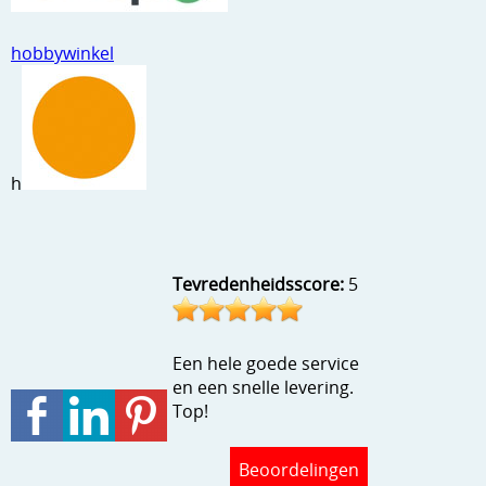
Stempels en zo
hobbywinkel
Template, mask, stencils, grids
Wat nog, een creatief kijkje
h
Tevredenheidsscore:
5
Een hele goede service
en een snelle levering.
Top!
Beoordelingen