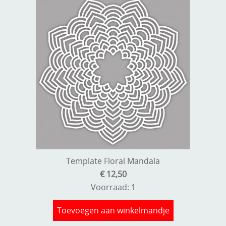
Stempels en zo
Template, mask, stencils, grids
Wat nog, een creatief kijkje
Template Floral Mandala
€ 12,50
Voorraad: 1
Toevoegen aan winkelmandje