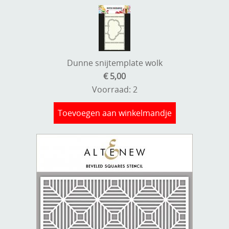
A, ja, op is op
Algemene voorwaarden
Aanbiedingen
Verzend - en verpakkingsk
Andere
Dunne snijtemplate wolk
Mijn account
€ 5,00
Boeken en magazines
Voorraad: 2
Info
Dies om te stansen
Toevoegen aan winkelmandje
DVD-CD
Anders creatief
Embossen
Gastenboek
Handige extra's
Hechtingsmaterialen
Hout , MDF, kartonmateriaal, steen
Kleurmateriaal-tekenmateriaal