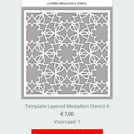
Template Layered Medaillon Stencil A
€ 7,00
Voorraad: 1