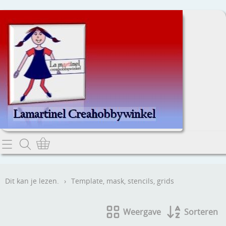
Home
Dit kan je lezen.
Dit kan je lezen.
›
Template, mask, stencils, grids
Contact
Weergave
Sorteren
Webwinkel