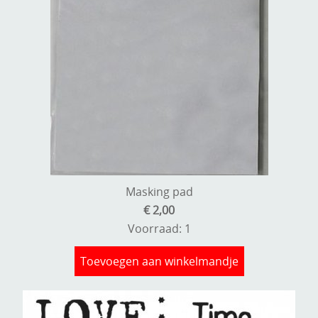
Masking pad
€ 2,00
Voorraad: 1
Toevoegen aan winkelmandje