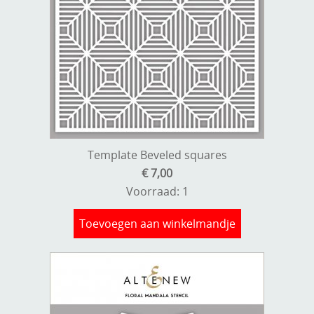
Kneedmateriaal
Knipvellen
Leuke versieringen
Merken
Netjes opbergen
Template Beveled squares
Papier en karton
€ 7,00
Ponsen
Voorraad: 1
Ribbelaar
Toevoegen aan winkelmandje
Snijmaterialen
Speciaal papier
Stans machine en embossing machines