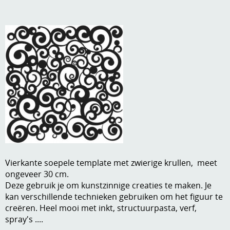
A, ja, op is op
Algemene voorwaarden
Aanbiedingen
Verzend - en verpakkingsk
Andere
Mijn account
Boeken en magazines
Info
Dies om te stansen
DVD-CD
Anders creatief
Embossen
Gastenboek
Handige extra's
Vierkante soepele template met zwierige krullen, meet
ongeveer 30 cm.
Hechtingsmaterialen
Deze gebruik je om kunstzinnige creaties te maken. Je
kan verschillende technieken gebruiken om het figuur te
Hout , MDF, kartonmateriaal, steen
creëren. Heel mooi met inkt, structuurpasta, verf,
spray's ....
Kleurmateriaal-tekenmateriaal