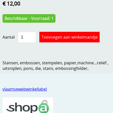
€ 12,00
Kneedmateriaal
Knipvellen
Beschikbaar - Voorraad: 1
Leuke versieringen
Merken
Aantal
Netjes opbergen
Papier en karton
Stansen, embossen, stempelen, papier,machine...reliëf ,
Ponsen
uitsnijden, pons, die, stans, embossingfolder,
Ribbelaar
Snijmaterialen
vlaamsewebwinkellabel
Speciaal papier
Stans machine en embossing machines