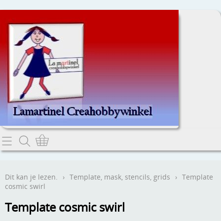
Home
Dit kan je lezen.
Dit kan je lezen.
›
Template, mask, stencils, grids
›
Template
cosmic swirl
Contact
Template cosmic swirl
Webwinkel