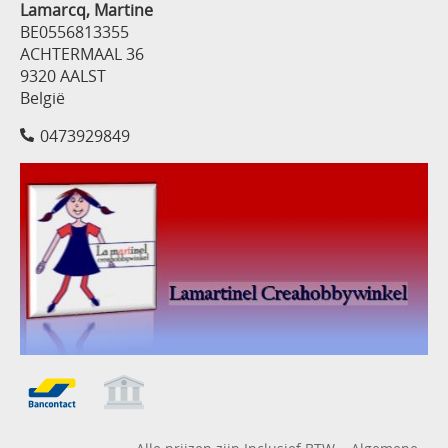
Lamarcq, Martine
BE0556813355
ACHTERMAAL 36
9320 AALST
België
0473929849