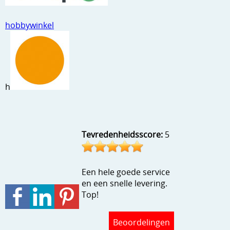
Stempels en zo
hobbywinkel
Template, mask, stencils, grids
Wat nog, een creatief kijkje
h
Tevredenheidsscore:
5
Een hele goede service
en een snelle levering.
Top!
Beoordelingen