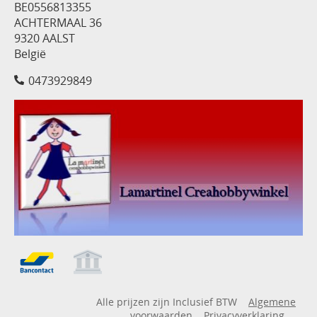
BE0556813355
ACHTERMAAL 36
9320 AALST
België
0473929849
Alle prijzen zijn Inclusief BTW
Algemene
voorwaarden
Privacyverklaring