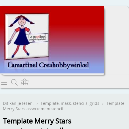
Home
Dit kan je lezen.
Dit kan je lezen.
›
Template, mask, stencils, grids
›
Template
Merry Stars assortementstencil
Contact
Template Merry Stars
Webwinkel