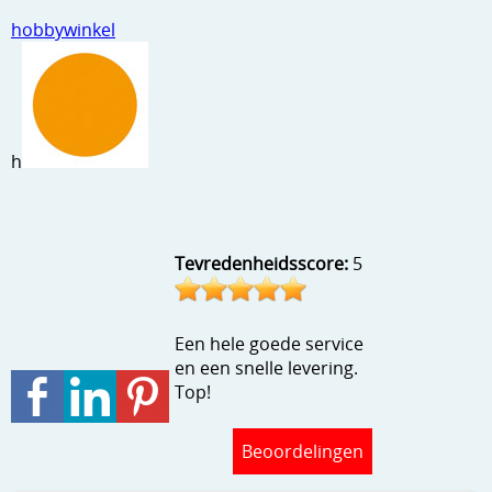
Stempels en zo
hobbywinkel
Template, mask, stencils, grids
Wat nog, een creatief kijkje
h
Tevredenheidsscore:
5
Een hele goede service
en een snelle levering.
Top!
Beoordelingen