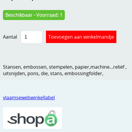
Kneedmateriaal
Beschikbaar - Voorraad: 1
Knipvellen
Leuke versieringen
Aantal
Merken
Netjes opbergen
Papier en karton
Stansen, embossen, stempelen, papier,machine...reliëf ,
uitsnijden, pons, die, stans, embossingfolder,
Ponsen
Ribbelaar
vlaamsewebwinkellabel
Snijmaterialen
Speciaal papier
Stans machine en embossing machines