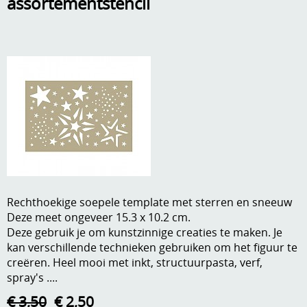
assortementstencil
A, ja, op is op
Algemene voorwaarden
Aanbiedingen
Verzend - en verpakkingsk
Andere
Mijn account
Boeken en magazines
Info
Dies om te stansen
DVD-CD
Anders creatief
Embossen
Gastenboek
Rechthoekige soepele template met sterren en sneeuw
Handige extra's
Deze meet ongeveer 15.3 x 10.2 cm.
Deze gebruik je om kunstzinnige creaties te maken. Je
Hechtingsmaterialen
kan verschillende technieken gebruiken om het figuur te
creëren. Heel mooi met inkt, structuurpasta, verf,
Hout , MDF, kartonmateriaal, steen
spray's ....
Kleurmateriaal-tekenmateriaal
€ 3,50
€ 2,50