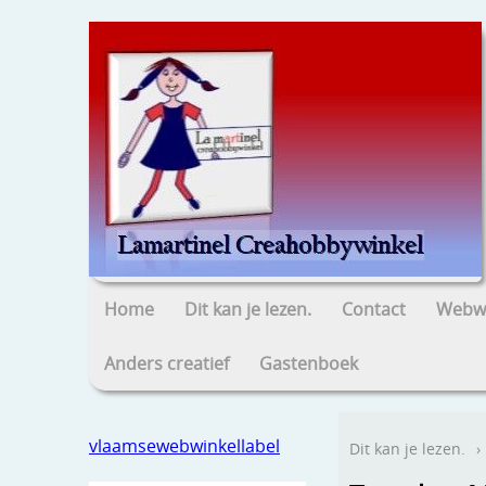
Home
Dit kan je lezen.
Contact
Webwi
Anders creatief
Gastenboek
vlaamsewebwinkellabel
Dit kan je lezen.
›