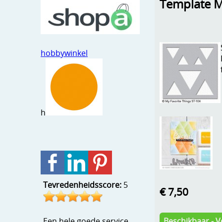
Template M
hobbywinkel
h
Tevredenheidsscore:
5
€ 7,50
Beschikbaar - V
Een hele goede service