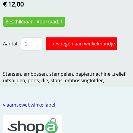
€ 12,00
Kneedmateriaal
Knipvellen
Beschikbaar - Voorraad: 1
Leuke versieringen
Merken
Aantal
Netjes opbergen
Papier en karton
Stansen, embossen, stempelen, papier,machine...reliëf ,
Ponsen
uitsnijden, pons, die, stans, embossingfolder,
Ribbelaar
Snijmaterialen
vlaamsewebwinkellabel
Speciaal papier
Stans machine en embossing machines