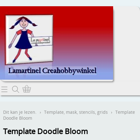
Home
Dit kan je lezen.
Dit kan je lezen.
›
Template, mask, stencils, grids
›
Template
Doodle Bloom
Contact
Template Doodle Bloom
Webwinkel