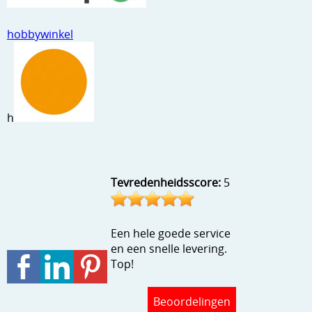
Stempels en zo
hobbywinkel
Template, mask, stencils, grids
Wat nog, een creatief kijkje
h
Tevredenheidsscore:
5
Een hele goede service
en een snelle levering.
Top!
Beoordelingen