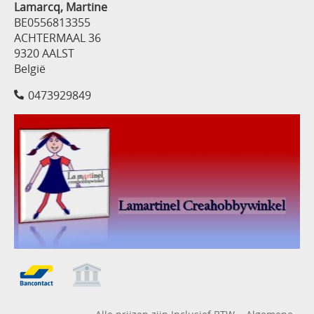
Lamarcq, Martine
BE0556813355
ACHTERMAAL 36
9320 AALST
België
0473929849