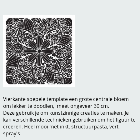
A, ja, op is op
Algemene voorwaarden
Aanbiedingen
Verzend - en verpakkingsk
Andere
Mijn account
Boeken en magazines
Info
Dies om te stansen
DVD-CD
Anders creatief
Embossen
Gastenboek
Handige extra's
Vierkante soepele template een grote centrale bloem
om lekker te doodlen, meet ongeveer 30 cm.
Hechtingsmaterialen
Deze gebruik je om kunstzinnige creaties te maken. Je
kan verschillende technieken gebruiken om het figuur te
Hout , MDF, kartonmateriaal, steen
creëren. Heel mooi met inkt, structuurpasta, verf,
spray's ....
Kleurmateriaal-tekenmateriaal