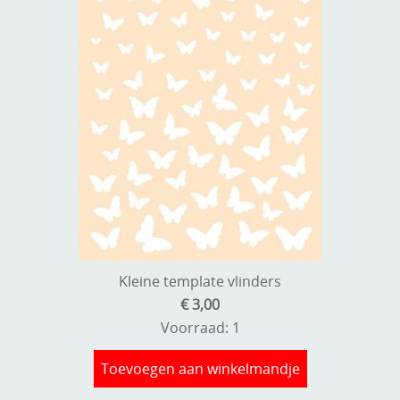
Kleine template vlinders
€ 3,00
Voorraad: 1
Toevoegen aan winkelmandje