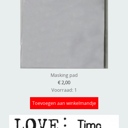
Masking pad
€ 2,00
Voorraad: 1
Toevoegen aan winkelmandje