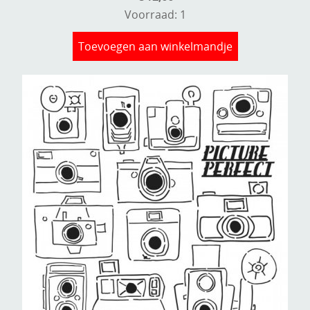
Voorraad: 1
Kneedmateriaal
Knipvellen
Toevoegen aan winkelmandje
Leuke versieringen
Merken
Netjes opbergen
Papier en karton
Ponsen
Ribbelaar
Snijmaterialen
Speciaal papier
Stans machine en embossing machines