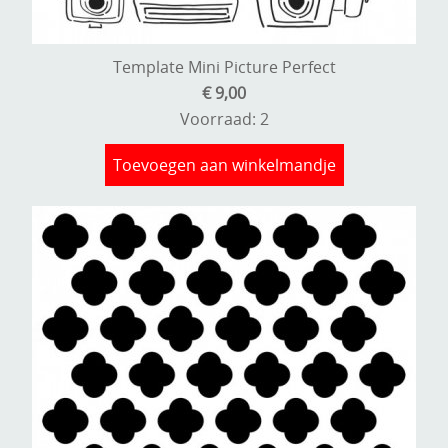
Stempels en zo
Template, mask, stencils, grids
Template Mini Picture Perfect
€ 9,00
Wat nog, een creatief kijkje
Voorraad: 2
Toevoegen aan winkelmandje