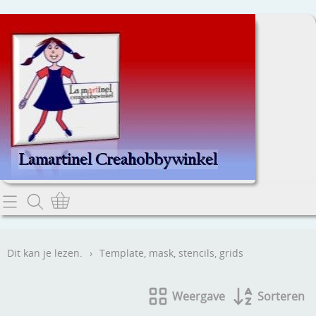
Home
Dit kan je lezen.
Dit kan je lezen.
›
Template, mask, stencils, grids
Contact
Weergave
Sorteren
Webwinkel