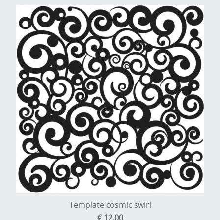
A, ja, op is op
Algemene voorwaarden
Aanbiedingen
Verzend - en verpakkingsk
Andere
Mijn account
Boeken en magazines
Info
Dies om te stansen
DVD-CD
Anders creatief
Embossen
Gastenboek
Handige extra's
Hechtingsmaterialen
Hout , MDF, kartonmateriaal, steen
Template cosmic swirl
Kleurmateriaal-tekenmateriaal
€ 12,00