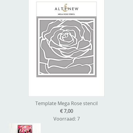
Template Mega Rose stencil
€ 7,00
Voorraad: 7