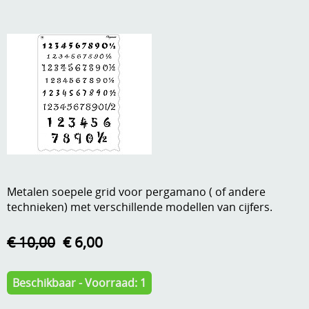
A, ja, op is op
Algemene voorwaarden
Aanbiedingen
Verzend - en verpakkingsk
Andere
Mijn account
Boeken en magazines
Info
Dies om te stansen
DVD-CD
Anders creatief
Embossen
Metalen soepele grid voor pergamano ( of andere
Gastenboek
technieken) met verschillende modellen van cijfers.
Handige extra's
€ 10,00
€ 6,00
Hechtingsmaterialen
Hout , MDF, kartonmateriaal, steen
Beschikbaar - Voorraad: 1
Kleurmateriaal-tekenmateriaal