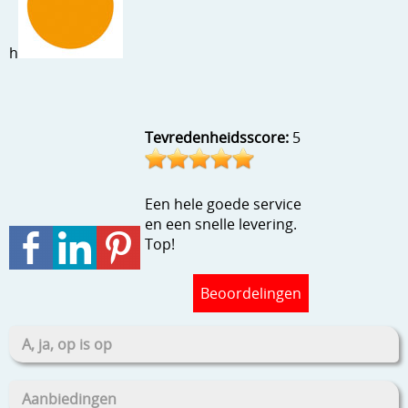
Stempels en zo
Template, mask, stencils, grids
h
Wat nog, een creatief kijkje
Tevredenheidsscore:
5
Een hele goede service
en een snelle levering.
Top!
Beoordelingen
A, ja, op is op
Aanbiedingen