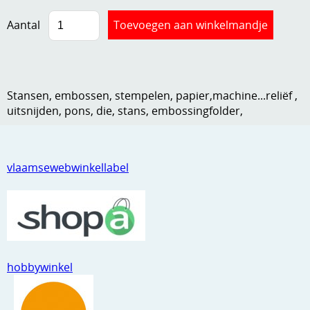
Kneedmateriaal
Aantal
Knipvellen
Leuke versieringen
Stansen, embossen, stempelen, papier,machine...reliëf ,
Merken
uitsnijden, pons, die, stans, embossingfolder,
Netjes opbergen
Papier en karton
vlaamsewebwinkellabel
Ponsen
Ribbelaar
Snijmaterialen
Speciaal papier
hobbywinkel
Stans machine en embossing machines