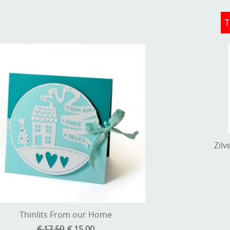
T
Zilv
Thinlits From our Home
€ 17,50
€ 15,00