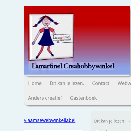
Home
Dit kan je lezen.
Contact
Webwi
Anders creatief
Gastenboek
vlaamsewebwinkellabel
Dit kan je lezen.
›