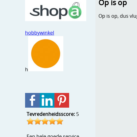
Op is op
Op is op, dus vlu
hobbywinkel
h
Tevredenheidsscore:
5
Een hele goede service