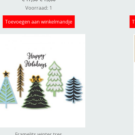
Voorraad: 1
Toevoegen aan winkelmandje
T
Framelits winter tres