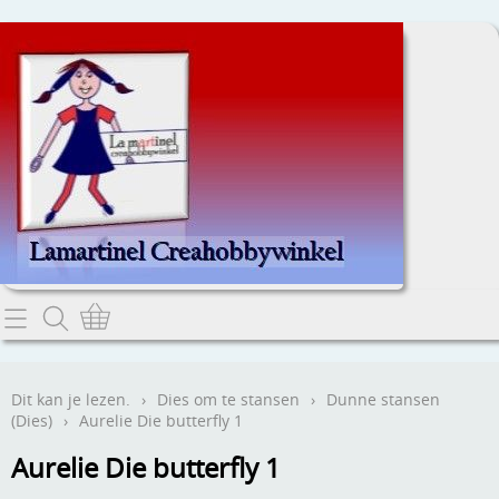
Home
Dit kan je lezen.
Dit kan je lezen.
›
Dies om te stansen
›
Dunne stansen
(Dies)
›
Aurelie Die butterfly 1
Contact
Aurelie Die butterfly 1
Webwinkel