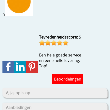
Stempels en zo
Template, mask, stencils, grids
h
Wat nog, een creatief kijkje
Tevredenheidsscore:
5
Een hele goede service
en een snelle levering.
Top!
Beoordelingen
A, ja, op is op
Aanbiedingen