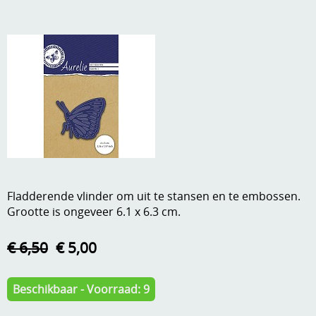
A, ja, op is op
Algemene voorwaarden
Aanbiedingen
Verzend - en verpakkingsk
Andere
Mijn account
Boeken en magazines
Info
Dies om te stansen
DVD-CD
Anders creatief
Embossen
Fladderende vlinder om uit te stansen en te embossen.
Gastenboek
Grootte is ongeveer 6.1 x 6.3 cm.
Handige extra's
€ 6,50
€ 5,00
Hechtingsmaterialen
Hout , MDF, kartonmateriaal, steen
Beschikbaar - Voorraad: 9
Kleurmateriaal-tekenmateriaal