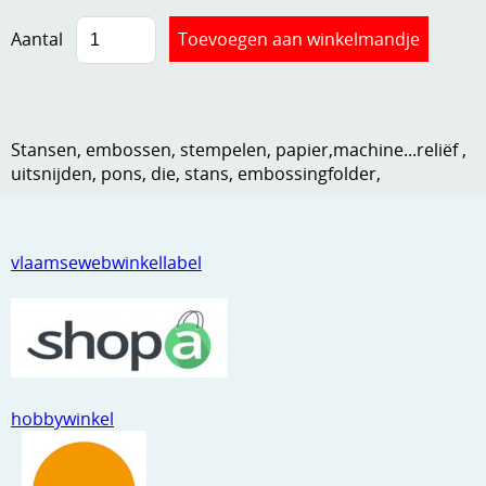
Kneedmateriaal
Aantal
Knipvellen
Leuke versieringen
Stansen, embossen, stempelen, papier,machine...reliëf ,
Merken
uitsnijden, pons, die, stans, embossingfolder,
Netjes opbergen
Papier en karton
vlaamsewebwinkellabel
Ponsen
Ribbelaar
Snijmaterialen
Speciaal papier
hobbywinkel
Stans machine en embossing machines