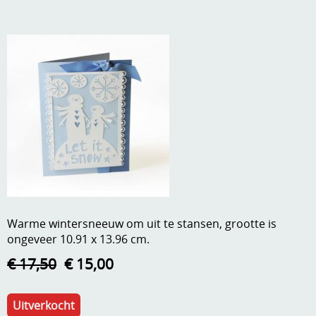
A, ja, op is op
Algemene voorwaarden
Aanbiedingen
Verzend - en verpakkingsk
Andere
Mijn account
Boeken en magazines
Info
Dies om te stansen
DVD-CD
Anders creatief
Embossen
Gastenboek
Handige extra's
Warme wintersneeuw om uit te stansen, grootte is
ongeveer 10.91 x 13.96 cm.
Hechtingsmaterialen
€ 17,50
€ 15,00
Hout , MDF, kartonmateriaal, steen
Kleurmateriaal-tekenmateriaal
Uitverkocht