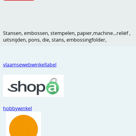
Kneedmateriaal
Knipvellen
Leuke versieringen
Stansen, embossen, stempelen, papier,machine...reliëf ,
uitsnijden, pons, die, stans, embossingfolder,
Merken
Netjes opbergen
vlaamsewebwinkellabel
Papier en karton
Ponsen
Ribbelaar
Snijmaterialen
hobbywinkel
Speciaal papier
Stans machine en embossing machines