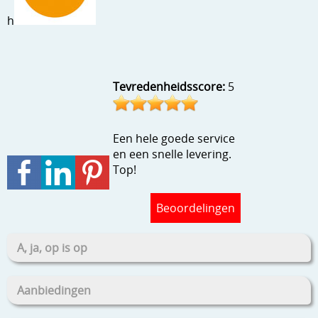
Stempels en zo
h
Template, mask, stencils, grids
Wat nog, een creatief kijkje
Tevredenheidsscore:
5
Een hele goede service
en een snelle levering.
Top!
Beoordelingen
A, ja, op is op
Aanbiedingen