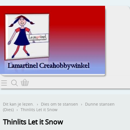
Home
Dit kan je lezen.
Dit kan je lezen.
›
Dies om te stansen
›
Dunne stansen
(Dies)
›
Thinlits Let it Snow
Contact
Thinlits Let it Snow
Webwinkel