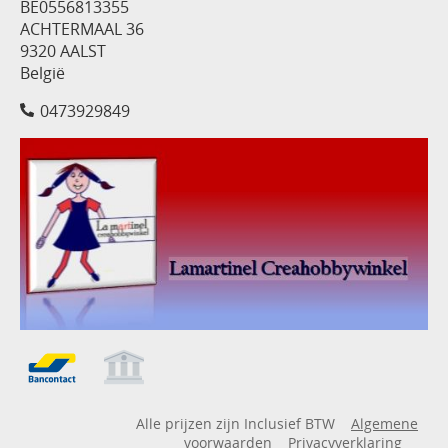
BE0556813355
ACHTERMAAL 36
9320 AALST
België
0473929849
Alle prijzen zijn Inclusief BTW
Algemene
voorwaarden
Privacyverklaring