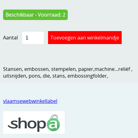
Kneedmateriaal
Beschikbaar - Voorraad: 2
Knipvellen
Leuke versieringen
Aantal
Merken
Netjes opbergen
Stansen, embossen, stempelen, papier,machine...reliëf ,
Papier en karton
uitsnijden, pons, die, stans, embossingfolder,
Ponsen
Ribbelaar
vlaamsewebwinkellabel
Snijmaterialen
Speciaal papier
Stans machine en embossing machines