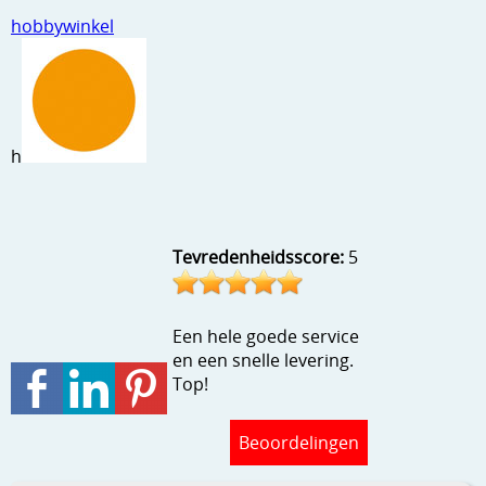
Stempels en zo
hobbywinkel
Template, mask, stencils, grids
Wat nog, een creatief kijkje
h
Tevredenheidsscore:
5
Een hele goede service
en een snelle levering.
Top!
Beoordelingen