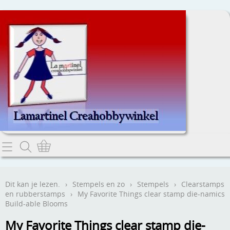
Home
Dit kan je lezen.
Dit kan je lezen.
›
Stempels en zo
›
Stempels
›
Clearstamps
en rubberstamps
›
My Favorite Things clear stamp die-namics
Contact
Build-able Blooms
My Favorite Things clear stamp die-
Webwinkel