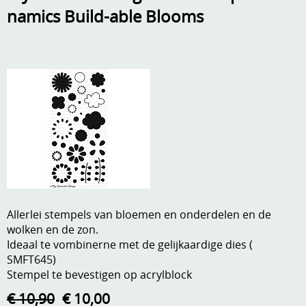
namics Build-able Blooms
A, ja, op is op
Algemene voorwaarden
Aanbiedingen
Verzend - en verpakkingsk
Andere
Mijn account
Boeken en magazines
Info
Dies om te stansen
DVD-CD
Anders creatief
Embossen
Gastenboek
Handige extra's
Allerlei stempels van bloemen en onderdelen en de
wolken en de zon.
Hechtingsmaterialen
Ideaal te vombinerne met de gelijkaardige dies (
SMFT645)
Hout , MDF, kartonmateriaal, steen
Stempel te bevestigen op acrylblock
Kleurmateriaal-tekenmateriaal
€ 10,90
€ 10,00