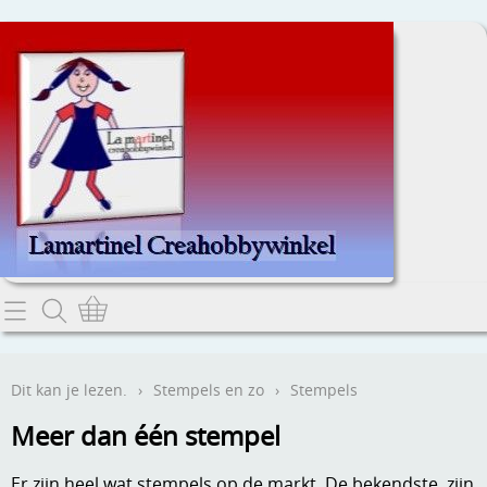
Home
Dit kan je lezen.
Dit kan je lezen.
›
Stempels en zo
›
Stempels
Contact
Meer dan één stempel
Webwinkel
Er zijn heel wat stempels op de markt. De bekendste zijn