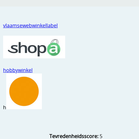
vlaamsewebwinkellabel
hobbywinkel
h
Tevredenheidsscore:
5