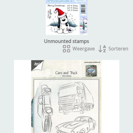
Kneedmateriaal
Knipvellen
Leuke versieringen
Unmounted stamps
Merken
Weergave
Sorteren
Netjes opbergen
Papier en karton
Ponsen
Ribbelaar
Snijmaterialen
Speciaal papier
Stans machine en embossing machines