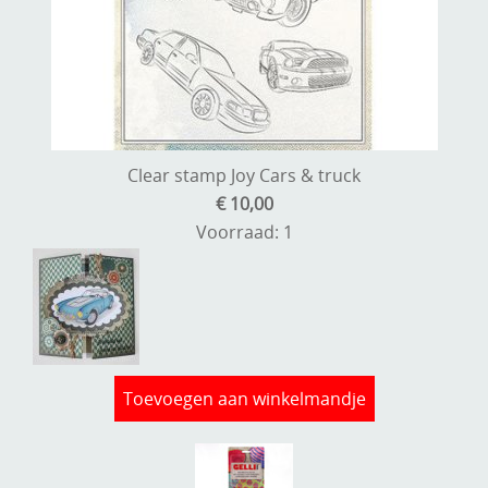
Stempels en zo
Template, mask, stencils, grids
Wat nog, een creatief kijkje
Clear stamp Joy Cars & truck
€ 10,00
Voorraad: 1
Toevoegen aan winkelmandje