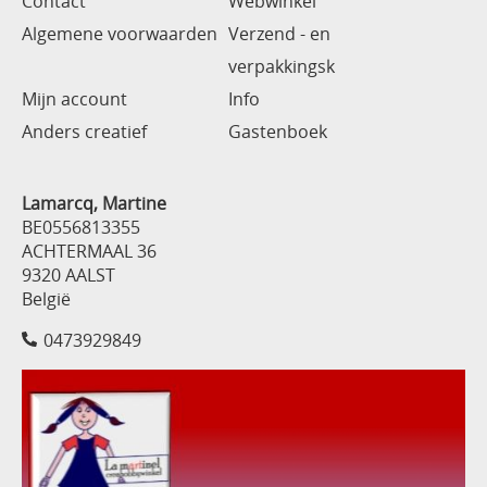
Contact
Webwinkel
Algemene voorwaarden
Verzend - en
verpakkingsk
Mijn account
Info
Anders creatief
Gastenboek
Lamarcq, Martine
BE0556813355
ACHTERMAAL 36
9320 AALST
België
0473929849