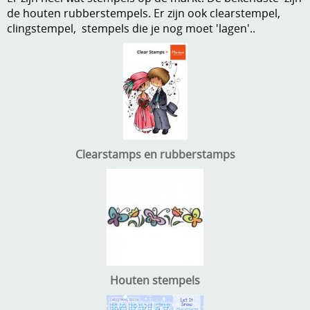
de houten rubberstempels. Er zijn ook clearstempel,
A, ja, op is op
Algemene voorwaarden
clingstempel, stempels die je nog moet 'lagen'..
Aanbiedingen
Verzend - en verpakkingsk
Andere
Mijn account
Boeken en magazines
Info
Dies om te stansen
Clearstamps en rubberstamps
DVD-CD
Anders creatief
Embossen
Gastenboek
Handige extra's
Hechtingsmaterialen
Hout , MDF, kartonmateriaal, steen
Houten stempels
Kleurmateriaal-tekenmateriaal