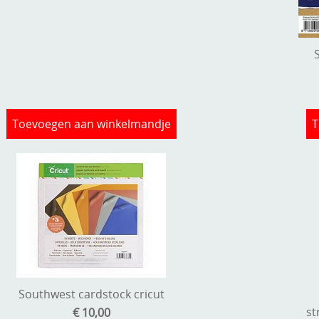
Toevoegen aan winkelmandje
T
Southwest cardstock cricut
st
€ 10,00