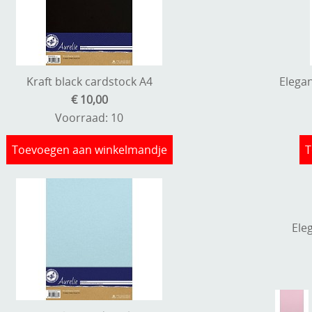
Kraft black cardstock A4
Elega
€ 10,00
Voorraad: 10
Toevoegen aan winkelmandje
T
Ele