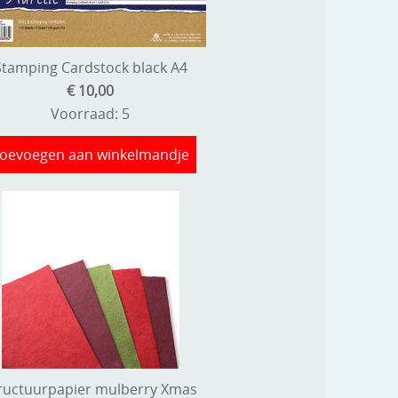
Stamping Cardstock black A4
€ 10,00
Voorraad: 5
oevoegen aan winkelmandje
ructuurpapier mulberry Xmas