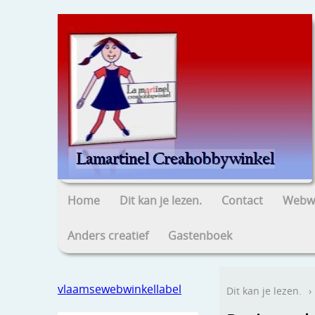
Home
Dit kan je lezen.
Contact
Webwi
Anders creatief
Gastenboek
vlaamsewebwinkellabel
Dit kan je lezen.
›