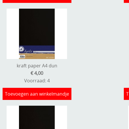
kraft paper A4 dun
€ 4,00
Voorraad: 4
Toevoegen aan winkelmandje
T