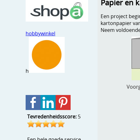
Papier en 
Een project begin
kartonpapier va
Neem voldoende t
hobbywinkel
h
Voorg
Tevredenheidsscore:
5
Een hele goede service